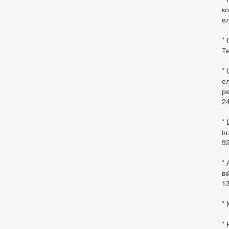
ко
ел
* 
Те
*
ел
ре
24
* 
ін
92
* 
в
13
* 
*