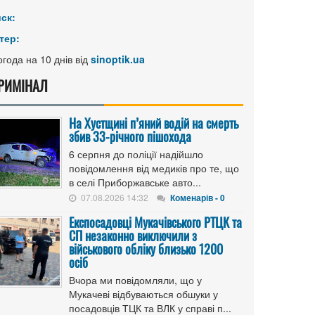
иск:
тер:
года на 10 днів від
sinoptik.ua
РИМІНАЛ
На Хустщині п’яний водій на смерть
збив 33-річного пішохода
6 серпня до поліції надійшло
повідомлення від медиків про те, що
в селі Приборжавське авто...
07.08.2026 14:32
Коменарів - 0
Експосадовці Мукачівського РТЦК та
СП незаконно виключили з
військового обліку близько 1200
осіб
Вчора ми повідомляли, що у
Мукачеві відбуваються обшуки у
посадовців ТЦК та ВЛК у справі п...