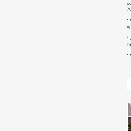
оф
70
*
пр
* 
ти
* 