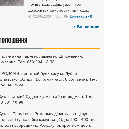
поліцейські зафіксували три
дорожньо-транспортні пригоди...
02.08.2026 14:25
Коменарів - 0
Всі новини
ГОЛОШЕННЯ
 Настилання паркету, ламінату. Шліфування,
кування. Тел. 050-204-13-33.
 ПРОДАМ 4-кімнатний будинок у м. Лубни
лтавської області. Всі комунікації, 8 сот. землі. Тел.
95-904-79-24.
Куплю старий будинок у місті або передмісті. Тел.
50-561-10-96.
Куплю. Терміново! Земельну ділянку в кінці вул.
горської (у полі, без комунікацій), до 300—400 тис.
н. Без посередників. Розрахунок протягом доби.