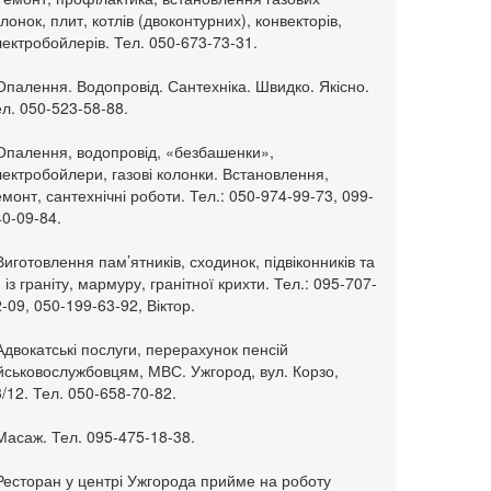
лонок, плит, котлів (двоконтурних), конвекторів,
ектробойлерів. Тел. 050-673-73-31.
Опалення. Водопровід. Сантехніка. Швидко. Якісно.
л. 050-523-58-88.
 Опалення, водопровід, «безбашенки»,
ектробойлери, газові колонки. Встановлення,
монт, сантехнічні роботи. Тел.: 050-974-99-73, 099-
0-09-84.
Виготовлення пам’ятників, сходинок, підвіконників та
. із граніту, мармуру, гранітної крихти. Тел.: 095-707-
-09, 050-199-63-92, Віктор.
Адвокатські послуги, перерахунок пенсій
ійськовослужбовцям, МВС. Ужгород, вул. Корзо,
/12. Тел. 050-658-70-82.
Масаж. Тел. 095-475-18-38.
 Ресторан у центрі Ужгорода прийме на роботу