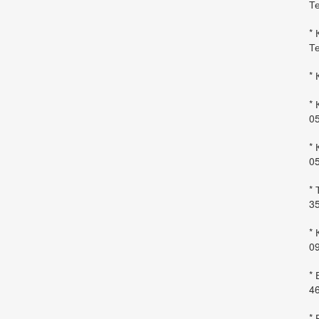
Те
* 
Те
* 
* 
0
* 
0
* 
35
* 
09
*
46
* 