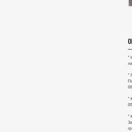
О
*
ла
*
По
0
* 
0
* 
За
гр