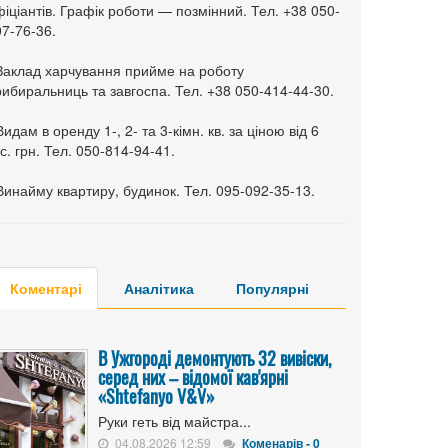
іціантів. Графік роботи — позмінний. Тел. +38 050-
7-76-36.
 Заклад харчування прийме на роботу
ибиральниць та завгоспа. Тел. +38 050-414-44-30.
Видам в оренду 1-, 2- та 3-кімн. кв. за ціною від 6
с. грн. Тел. 050-814-94-41.
Винайму квартиру, будинок. Тел. 095-092-35-13.
Коментарі
Аналітика
Популярні
В Ужгороді демонтують 32 вивіски,
серед них – відомої кав'ярні
«Shtefanyo V&V»
Руки геть від майстра...
04.08.2026 12:59
Коменарів - 0