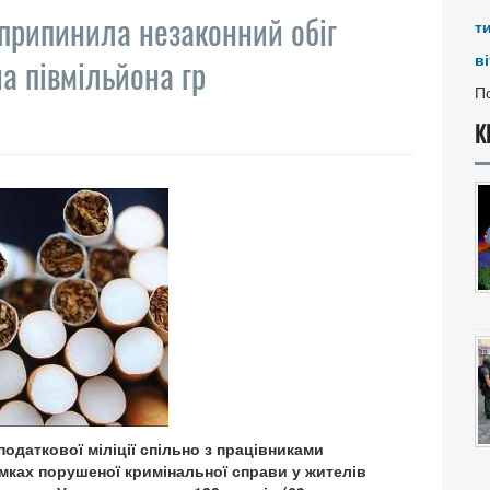
 припинила незаконний обіг
т
ві
а півмільйона гр
По
К
даткової міліції спільно з працівниками
мках порушеної кримінальної справи у жителів