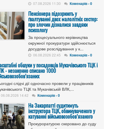
07.08.2026 11:30
Коменарів - 0
Пенсіонера підозрюють у
ґвалтуванні двох малолітніх сестер:
про злочин дізналися завдяки
психологу
За процесуального керівництва
окружної прокуратури здійснюється
досудове розслідування у к...
06.08.2026 22:45
Коменарів - 0
асштабні обшуки у посадовців Мукачівського ТЦК і
ЛК - незаконно списано 1000
ійськовозобов’язаних
огодні слідчі дії одночасно провели у працівників
качівського ТЦК та Мукачівській ВЛК,...
06.08.2026 14:42
Коменарів - 0
На Закарпатті судитимуть
інструктора ТЦК, обвинуваченого у
катуванні військовозобов’язаного
Прокуроратурою скеровано до суду