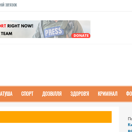
НІЙ ЗВ'ЯЗОК
РАТУША
СПОРТ
ДОЗВІЛЛЯ
ЗДОРОВ'Я
КРИМІНАЛ
ФО
П
К
в