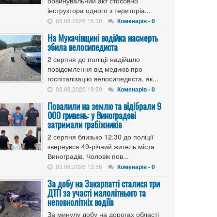
обвинувальний акт стосовно
інструктора одного з територіа...
05.08.2026 15:30
Коменарів - 0
На Мукачівщині водійка насмерть
збила велосипедиста
2 серпня до поліції надійшло
повідомлення від медиків про
госпіталізацію велосипедиста, як...
03.08.2026 19:50
Коменарів - 0
Повалили на землю та відібрали 9
000 гривень: у Виноградові
затримали грабіжників
2 серпня близько 12:30 до поліції
звернувся 49-річний житель міста
Виноградів. Чоловік пов...
03.08.2026 13:56
Коменарів - 0
За добу на Закарпатті сталися три
ДТП за участі малолітнього та
неповнолітніх водіїв
За минулу добу на дорогах області