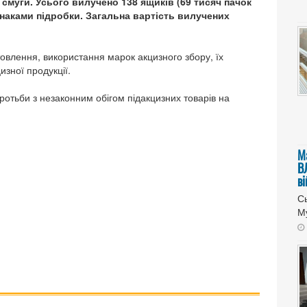
смуги. Усього вилучено 138 ящиків (69 тисяч пачок
знаками підробки. Загальна вартість вилучених
овлення, використання марок акцизного збору, їх
изної продукції.
ротьби з незаконним обігом підакцизних товарів на
М
В
в
Сь
Му