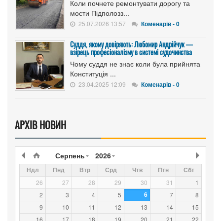
Коли почнете ремонтувати дорогу та
мости Підполозз...
25.07.2026 13:57
Коменарів - 0
Суддя, якому довіряють: Любомир Андрійчук —
взірець професіоналізму в системі судочинства
Чому суддя не знає коли була прийнята
Конституція ...
23.04.2025 12:09
Коменарів - 0
АРХІВ НОВИН
Серпень
2026
Ндл
Пнд
Втр
Срд
Чтв
Птн
Сбт
26
27
28
29
30
31
1
6
2
3
4
5
7
8
9
10
11
12
13
14
15
16
17
18
19
20
21
22