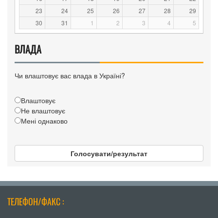
23
24
25
26
27
28
29
30
31
1
2
3
4
5
ВЛАДА
Чи влаштовує вас влада в Україні?
Влаштовує
Не влаштовує
Мені однаково
Голосувати/результат
ТЕЛЕФОН/ФАКС :