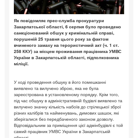
Як повідомляє прес-служба прокуратури
Закарпатської області, 6 серпня було проведено
санкціонований обшук у кримінальній справі,
порушеній 25 травня цього року за фактом
вчиненого замаху на терористичний акт (ч. 1 ст.
258 ККУ) за місцем проживання працівника УМВС
України в Закарпатській області, підполковника
міліції.
У ході проведення обшуку в його помешканні
виявлено та вилучено зброю, яка не була
зареєстрована в установленому порядку. Крім того,
під час обшуку в адміністративній будівлі виявлено та
вилучено значну кількість набоїв до стрілецької зброї
різних калібрів та найменувань, димових шашок, які
зберігалися без передбаченого законом дозволу.
Відповідальним за приміщення цієї адмінбудівлі є той
самий працівник УМВС України в Закарпатській
області.