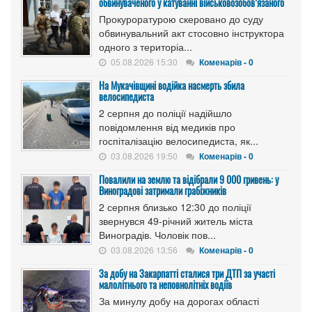
обвинуваченого у катуванні військовозобов’язаного
Прокуроратурою скеровано до суду
обвинувальний акт стосовно інструктора
одного з територіа...
05.08.2026 15:30
Коменарів - 0
На Мукачівщині водійка насмерть збила
велосипедиста
2 серпня до поліції надійшло
повідомлення від медиків про
госпіталізацію велосипедиста, як...
03.08.2026 19:50
Коменарів - 0
Повалили на землю та відібрали 9 000 гривень: у
Виноградові затримали грабіжників
2 серпня близько 12:30 до поліції
звернувся 49-річний житель міста
Виноградів. Чоловік пов...
03.08.2026 13:56
Коменарів - 0
За добу на Закарпатті сталися три ДТП за участі
малолітнього та неповнолітніх водіїв
За минулу добу на дорогах області