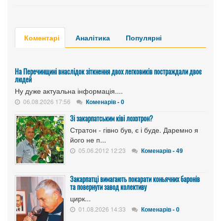
Коментарі
Аналітика
Популярні
На Перечинщині внаслідок зіткнення двох легковиків постраждали двоє
людей
Ну дуже актуальна інформація....
06.08.2026 17:56
Коменарів - 0
Зі закарпатським ківі лохотрон?
Стратон - гівно був, є і буде. Даремно я
його не п...
05.06.2012 12:23
Коменарів - 49
Закарпатці вимагають покарати коньячних баронів
та повернути завод колективу
цирк...
01.08.2026 14:33
Коменарів - 0