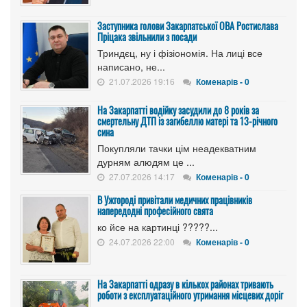
Заступника голови Закарпатської ОВА Ростислава
Пріцака звільнили з посади
Триндєц, ну і фізіономія. На лиці все
написано, не...
21.07.2026 19:16
Коменарів - 0
На Закарпатті водійку засудили до 8 років за
смертельну ДТП із загибеллю матері та 13-річного
сина
Покупляли тачки цім неадекватним
дурням алюдям це ...
27.07.2026 14:17
Коменарів - 0
В Ужгороді привітали медичних працівників
напередодні професійного свята
ко йсе на картинці ?????...
24.07.2026 22:00
Коменарів - 0
На Закарпатті одразу в кількох районах тривають
роботи з експлуатаційного утримання місцевих доріг