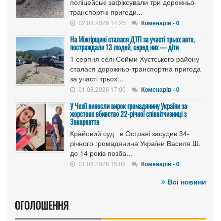
поліцейські зафіксували три дорожньо-
транспортні пригоди...
02.08.2026 14:25
Коменарів - 0
На Міжгірщині сталася ДТП за участі трьох авто,
постраждали 13 людей, серед них — діти
1 серпня селі Сойми Хустського району
сталася дорожньо-транспортна пригода
за участі трьох...
01.08.2026 17:00
Коменарів - 0
У Чехії винесли вирок громадянину України за
жорстоке вбивство 22-річної співвітчизниці з
Закарпаття
Крайовий суд в Остраві засудив 34-
річного громадянина України Василя Ш.
до 14 років позба...
01.08.2026 15:09
Коменарів - 0
Всі новини
ОГОЛОШЕННЯ