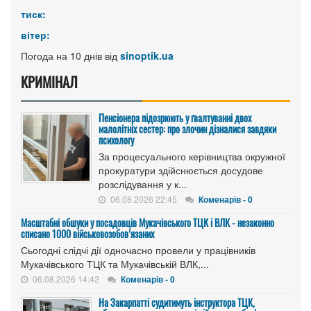
тиск:
вітер:
Погода на 10 днів від
sinoptik.ua
КРИМІНАЛ
Пенсіонера підозрюють у ґвалтуванні двох
малолітніх сестер: про злочин дізналися завдяки
психологу
За процесуального керівництва окружної
прокуратури здійснюється досудове
розслідування у к...
06.08.2026 22:45
Коменарів - 0
Масштабні обшуки у посадовців Мукачівського ТЦК і ВЛК - незаконно
списано 1000 військовозобов’язаних
Сьогодні слідчі дії одночасно провели у працівників
Мукачівського ТЦК та Мукачівській ВЛК,...
06.08.2026 14:42
Коменарів - 0
На Закарпатті судитимуть інструктора ТЦК,