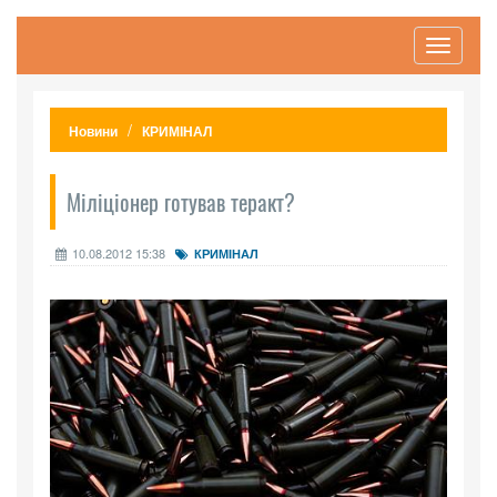
Toggle
navigati
Новини
КРИМІНАЛ
Міліціонер готував теракт?
10.08.2012 15:38
КРИМІНАЛ