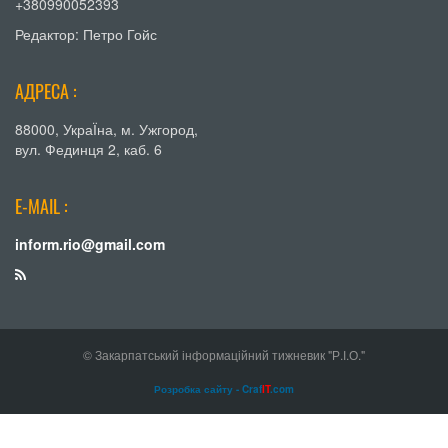
+380990052393
Редактор: Петро Гойс
АДРЕСА :
88000, УкраЇна, м. Ужгород,
вул. Фединця 2, каб. 6
E-MAIL :
inform.rio@gmail.com
© Закарпатський інформаційний тижневик "Р.І.О."
Розробка сайту - Craf
IT
.com