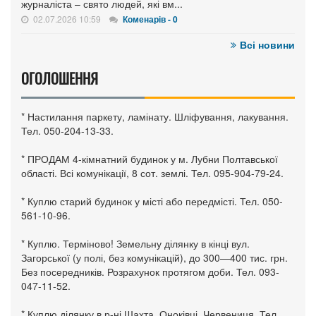
журналіста – свято людей, які вм...
02.07.2026 10:59
Коменарів - 0
Всі новини
ОГОЛОШЕННЯ
* Настилання паркету, ламінату. Шліфування, лакування.
Тел. 050-204-13-33.
* ПРОДАМ 4-кімнатний будинок у м. Лубни Полтавської
області. Всі комунікації, 8 сот. землі. Тел. 095-904-79-24.
* Куплю старий будинок у місті або передмісті. Тел. 050-
561-10-96.
* Куплю. Терміново! Земельну ділянку в кінці вул.
Загорської (у полі, без комунікацій), до 300—400 тис. грн.
Без посередників. Розрахунок протягом доби. Тел. 093-
047-11-52.
* Куплю ділянку в р-ні Шахта, Оноківці, Червениця. Тел.