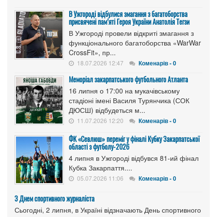
В Ужгороді відбулися змагання з багатоборства
присвячені пам’яті Героя України Анатолія Тегзи
В Ужгороді провели відкриті змагання з
функціонального багатоборства «WarWar
CrossFit», пр...
18.07.2026 12:47
Коменарів - 0
Меморіал закарпатського футбольного Атланта
16 липня о 17:00 на мукачівському
стадіоні імені Василя Турянчика (СОК
ДЮСШ) відбудеться м...
11.07.2026 12:20
Коменарів - 0
ФК «Севлюш» переміг у фіналі Кубку Закарпатської
області з футболу-2026
4 липня в Ужгороді відбувся 81-ий фінал
Кубка Закарпаття....
05.07.2026 11:06
Коменарів - 0
З Днем спортивного журналіста
Сьогодні, 2 липня, в Україні відзначають День спортивного