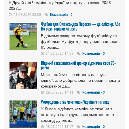
У Другій лізі Чемпіонату України стартував сезон 2026-
2027....
03.08.2026 23:08
Коменарів - 0
Футбол для Олександра Перести — це еліксир, Або
Не святі горшки ліплять
Відомому закарпатському футболісту та
футбольному функціонеру виповнилося
65 років....
31.07.2026 14:59
Коменарів - 0
Відомий закарпатський тренер відзначив своє 79-
річчя
Може, найгучніше вітають на круглі
ювілеї, але добрі слова не повинні чекати
конкретної да...
29.07.2026 14:11
Коменарів - 0
Ужгородець став чемпіоном України з петанку
У Львові відбувся чемпіонат України з
петанку в індивідуальних змаганнях та
команд-дуплеті...
28.07.2026 11:47
Коменарів - 0