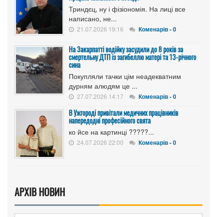
Триндєц, ну і фізіономія. На лиці все
написано, не...
21.07.2026 19:16
Коменарів - 0
На Закарпатті водійку засудили до 8 років за
смертельну ДТП із загибеллю матері та 13-річного
сина
Покупляли тачки цім неадекватним
дурням алюдям це ...
27.07.2026 14:17
Коменарів - 0
В Ужгороді привітали медичних працівників
напередодні професійного свята
ко йсе на картинці ?????...
24.07.2026 22:00
Коменарів - 0
АРХІВ НОВИН