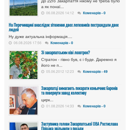
До 22го Закарпаття нікому не треба було
а як понаї...
06.08.2026 14:12
Коменарів - 0
На Перечинщині внаслідок зіткнення двох легковиків постраждали двоє
людей
Ну дуже актуальна інформація....
06.08.2026 17:56
Коменарів - 0
Зі закарпатським ківі лохотрон?
Стратон - гівно був, є і буде. Даремно я
його не п...
05.06.2012 12:23
Коменарів - 49
Закарпатці вимагають покарати коньячних баронів
та повернути завод колективу
цирк...
01.08.2026 14:33
Коменарів - 0
Заступника голови Закарпатської ОВА Ростислава
Пріцака звільнили з посади