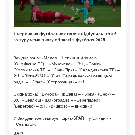
1 червня на футбольних полях відбулись ігри 6-
го туру чемпіонату області з футболу 2025.
Західна зона: «Медея – Невицький замок»
(Оноківська ТГ) – «Мукачево» – 3:1, «Сокіл»
(Холмківська ТГ) – «Лінці-Зірка» (Середнянська ТГ) –
2:1, «Зірка-SPAR» (Лінці Середнянської селищної
ради) – «Лідер» (Сторожниця) – 4:1.
Східна зона: «Бужора» (Іршава) – «Зірка» (Онок) –
3:0, «Севлюш» (Виноградів) – «Берегвідейк»
(Берегово) – 8:1, «Вишково» – вихідний.
У Західній зоні лідирує «Зірка-SPAR», у Схіндній -
«Севлюш».
ЗАФ