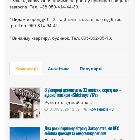
* Заклад харчування прийме на роботу прибиральниць та
завгоспа. Тел. +38 050-414-44-30.
* Видам в оренду 1-, 2- та 3-кімн. кв. за ціною від 6 тис.
грн. Тел. 050-814-94-41.
* Винайму квартиру, будинок. Тел. 095-092-35-13.
Коментарі
Аналітика
Популярні
В Ужгороді демонтують 32 вивіски, серед них –
відомої кав'ярні «Shtefanyo V&V»
Руки геть від майстра...
04.08.2026 12:59
Коменарів - 0
Два роки першому вітряку Закарпаття: як ВЕС
змінила громаду та енергетику регіону