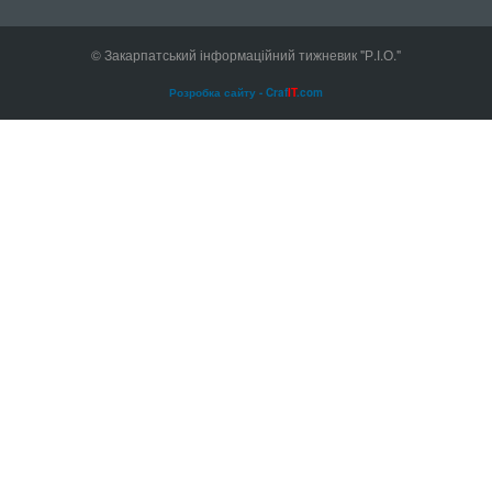
© Закарпатський інформаційний тижневик "Р.І.О."
Розробка сайту - Craf
IT
.com