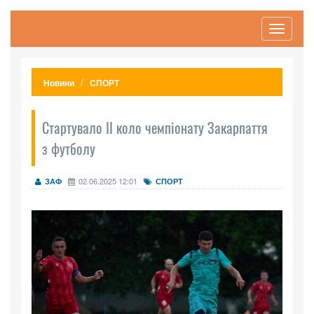
Toggle
navigati
Новини
СПОРТ
Стартувало ІІ коло чемпіонату Закарпаття
з футболу
02.06.2025 12:01
ЗАФ
СПОРТ