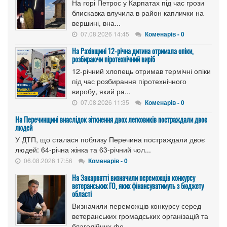
На горі Петрос у Карпатах під час грози
блискавка влучила в район каплички на
вершині, вна...
07.08.2026 14:45
Коменарів - 0
На Рахівщині 12-річна дитина отримала опіки,
розбираючи піротехнічний виріб
12-річний хлопець отримав термічні опіки
під час розбирання піротехнічного
виробу, який ра...
07.08.2026 11:35
Коменарів - 0
На Перечинщині внаслідок зіткнення двох легковиків постраждали двоє
людей
У ДТП, що сталася поблизу Перечина постраждали двоє
людей: 64-річна жінка та 63-річний чол...
06.08.2026 17:56
Коменарів - 0
На Закарпатті визначили переможців конкурсу
ветеранських ГО, яких фінансуватимуть з бюджету
області
Визначили переможців конкурсу серед
ветеранських громадських організацій та
благодійних фо...