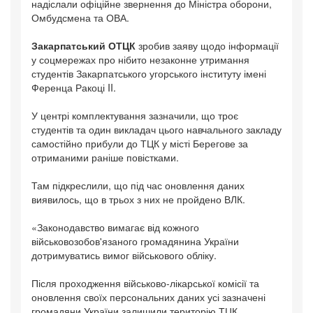
надіслали офіційне звернення до Міністра оборони,
Омбудсмена та ОВА.
Закарпатський ОТЦК
зробив заяву щодо інформації
у соцмережах про нібито незаконне утримання
студентів Закарпатського угорського інституту імені
Ференца Ракоці II.
У центрі комплектування зазначили, що троє
студентів та один викладач цього навчального закладу
самостійно прибули до ТЦК у місті Берегове за
отриманими раніше повістками.
Там підкреслили, що під час оновлення даних
виявилось, що в трьох з них не пройдено ВЛК.
«Законодавство вимагає від кожного
військовозобов'язаного громадянина України
дотримуватись вимог військового обліку.
Після проходження військово-лікарської комісії та
оновлення своїх персональних даних усі зазначені
громадяни України залишили територію ТЦК.