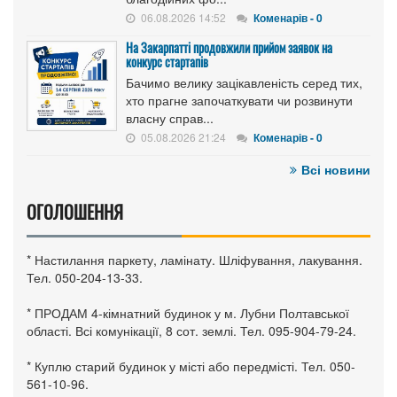
06.08.2026 14:52
Коменарів - 0
На Закарпатті продовжили прийом заявок на
конкурс стартапів
Бачимо велику зацікавленість серед тих,
хто прагне започаткувати чи розвинути
власну справ...
05.08.2026 21:24
Коменарів - 0
Всі новини
ОГОЛОШЕННЯ
* Настилання паркету, ламінату. Шліфування, лакування.
Тел. 050-204-13-33.
* ПРОДАМ 4-кімнатний будинок у м. Лубни Полтавської
області. Всі комунікації, 8 сот. землі. Тел. 095-904-79-24.
* Куплю старий будинок у місті або передмісті. Тел. 050-
561-10-96.