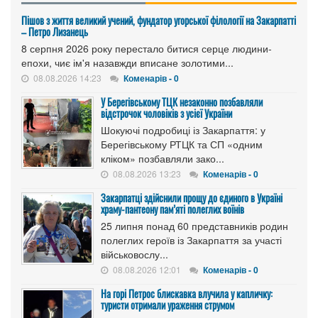
Пішов з життя великий учений, фундатор угорської філології на Закарпатті
– Петро Лизанець
8 серпня 2026 року перестало битися серце людини-
епохи, чиє ім'я назавжди вписане золотими...
08.08.2026 14:23
Коменарів - 0
У Берегівському ТЦК незаконно позбавляли
відстрочок чоловіків з усієї України
Шокуючі подробиці із Закарпаття: у
Берегівському РТЦК та СП «одним
кліком» позбавляли зако...
08.08.2026 13:23
Коменарів - 0
Закарпатці здійснили прощу до єдиного в Україні
храму-пантеону пам’яті полеглих воїнів
25 липня понад 60 представників родин
полеглих героїв із Закарпаття за участі
військовослу...
08.08.2026 12:01
Коменарів - 0
На горі Петрос блискавка влучила у капличку:
туристи отримали ураження струмом