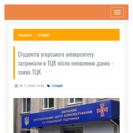
Toggle
navigati
Новини
СОЦІО
Студентів угорського університету
затримали в ТЦК після оновлення даних -
заява ТЦК
06.11.2025 10:52
СОЦІО