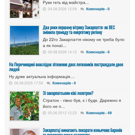
Руки геть від майстра...
04.08.2026 12:59
Коменарів - 0
Два роки першому вітряку Закарпаття: як ВЕС
змінила громаду та енергетику регіону
До 22го Закарпаття нікому не треба було
а як понаї...
06.08.2026 14:12
Коменарів - 0
На Перечинщині внаслідок зіткнення двох легковиків постраждали двоє
людей
Ну дуже актуальна інформація....
06.08.2026 17:56
Коменарів - 0
Зі закарпатським ківі лохотрон?
Стратон - гівно був, є і буде. Даремно я
його не п...
05.06.2012 12:23
Коменарів - 49
Закарпатці вимагають покарати коньячних баронів
та повернути завод колективу