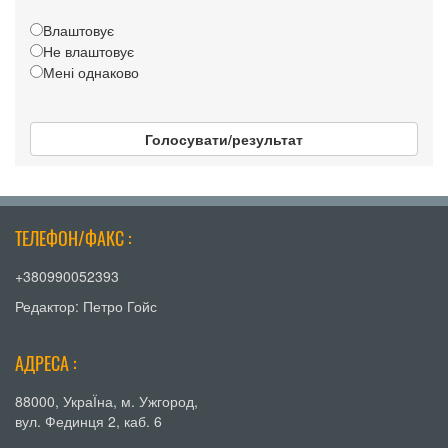
Влаштовує
Не влаштовує
Мені однаково
Голосувати/результат
ТЕЛЕФОН/ФАКС :
+380990052393
Редактор: Петро Гойс
АДРЕСА :
88000, УкраЇна, м. Ужгород,
вул. Фединця 2, каб. 6