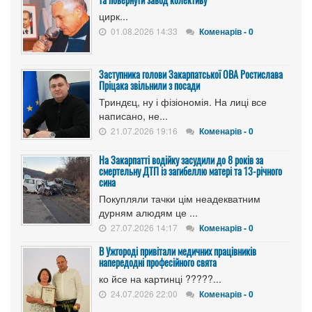
цирк...
01.08.2026 14:33
Коменарів - 0
Заступника голови Закарпатської ОВА Ростислава
Пріцака звільнили з посади
Триндєц, ну і фізіономія. На лиці все
написано, не...
21.07.2026 19:16
Коменарів - 0
На Закарпатті водійку засудили до 8 років за
смертельну ДТП із загибеллю матері та 13-річного
сина
Покупляли тачки цім неадекватним
дурням алюдям це ...
27.07.2026 14:17
Коменарів - 0
В Ужгороді привітали медичних працівників
напередодні професійного свята
ко йсе на картинці ?????...
24.07.2026 22:00
Коменарів - 0