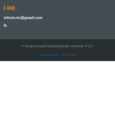
E-MAIL :
inform.rio@gmail.com
© Закарпатський інформаційний тижневик "Р.І.О."
Розробка сайту - Craf
IT
.com