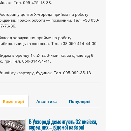
Масаж. Тел. 095-475-18-38.
 Ресторан у центрі Ужгорода прийме на роботу
іціантів. Графік роботи — позмінний. Тел. +38 050-
7-76-36.
 Заклад харчування прийме на роботу
ибиральниць та завгоспа. Тел. +38 050-414-44-30.
Видам в оренду 1-, 2- та 3-кімн. кв. за ціною від 6
с. грн. Тел. 050-814-94-41.
Винайму квартиру, будинок. Тел. 095-092-35-13.
Коментарі
Аналітика
Популярні
В Ужгороді демонтують 32 вивіски,
серед них – відомої кав'ярні