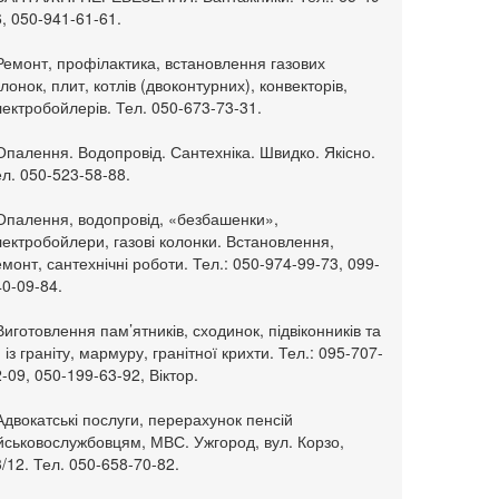
, 050-941-61-61.
Ремонт, профілактика, встановлення газових
лонок, плит, котлів (двоконтурних), конвекторів,
ектробойлерів. Тел. 050-673-73-31.
Опалення. Водопровід. Сантехніка. Швидко. Якісно.
л. 050-523-58-88.
 Опалення, водопровід, «безбашенки»,
ектробойлери, газові колонки. Встановлення,
монт, сантехнічні роботи. Тел.: 050-974-99-73, 099-
0-09-84.
Виготовлення пам’ятників, сходинок, підвіконників та
. із граніту, мармуру, гранітної крихти. Тел.: 095-707-
-09, 050-199-63-92, Віктор.
Адвокатські послуги, перерахунок пенсій
ійськовослужбовцям, МВС. Ужгород, вул. Корзо,
/12. Тел. 050-658-70-82.