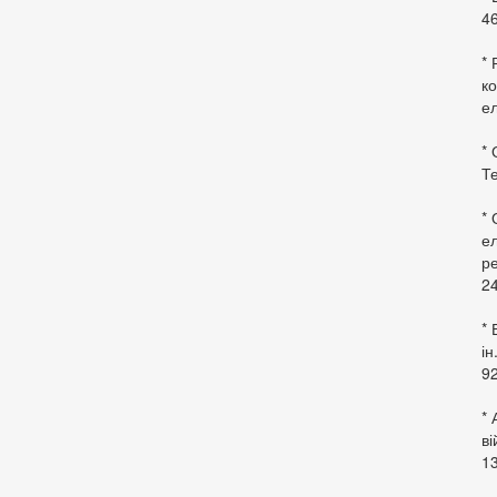
46
* 
ко
ел
* 
Те
*
ел
ре
24
* 
ін
92
* 
в
13