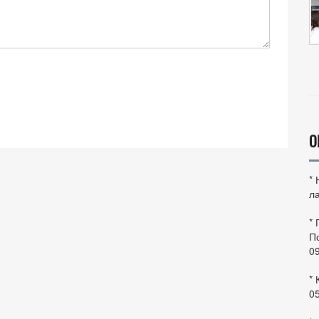
О
*
ла
*
По
0
* 
0