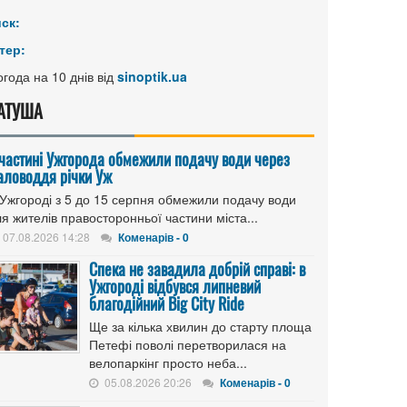
иск:
тер:
года на 10 днів від
sinoptik.ua
АТУША
 частині Ужгорода обмежили подачу води через
аловоддя річки Уж
 Ужгороді з 5 до 15 серпня обмежили подачу води
я жителів правосторонньої частини міста...
07.08.2026 14:28
Коменарів - 0
Спека не завадила добрій справі: в
Ужгороді відбувся липневий
благодійний Big City Ride
Ще за кілька хвилин до старту площа
Петефі поволі перетворилася на
велопаркінг просто неба...
05.08.2026 20:26
Коменарів - 0