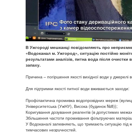
В Ужгороді мешканці повідомляють про неприємни
«Водоканал м. Ужгород», ситуацію постійно моніт
результатами аналізів, питна вода після очистки 
запаху.
Причина – погіршення якості вихідної води у джерелі 
Для підтримки якості питної води вживаються заходи:
Профілактична промивка водопровідних мереж (вулиц
Університетська (УжНУ), Висока (будинок №8));
Коригування дозування реагентів (в допустимих межах
Збільшення частоти промивання фільтруючих матеріалі
У Водоканалі запевняють, що тримають ситуацію під ко
тимчасових незручностей.