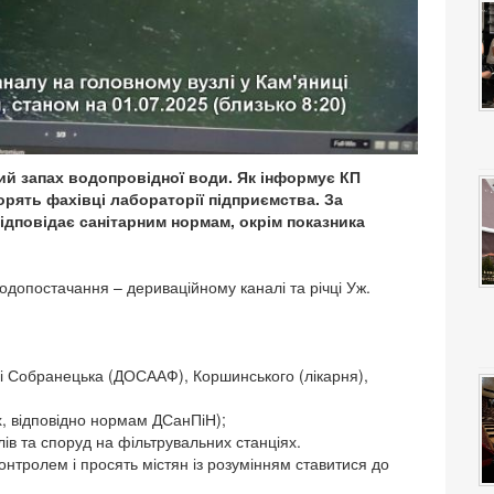
й запах водопровідної води. Як інформує КП
орять фахівці лабораторії підприємства. За
відповідає санітарним нормам, окрім показника
водопостачання – дериваційному каналі та річці Уж.
і Собранецька (ДОСААФ), Коршинського (лікарня),
, відповідно нормам ДСанПіН);
в та споруд на фільтрувальних станціях.
нтролем і просять містян із розумінням ставитися до