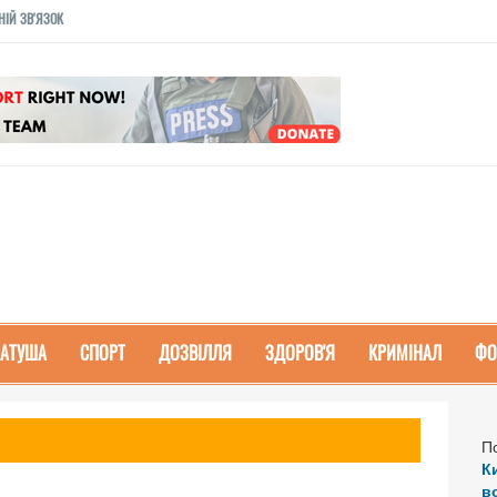
НІЙ ЗВ'ЯЗОК
РАТУША
СПОРТ
ДОЗВІЛЛЯ
ЗДОРОВ'Я
КРИМІНАЛ
ФО
П
К
в