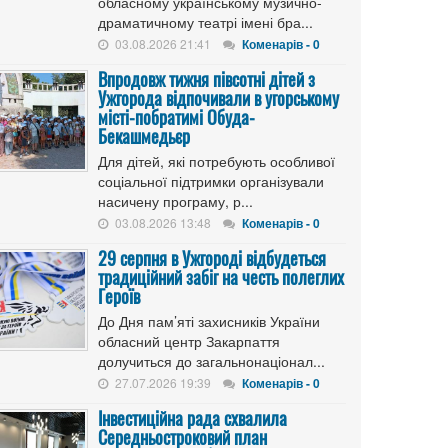
обласному українському музично-
драматичному театрі імені бра...
03.08.2026 21:41
Коменарів - 0
Впродовж тижня півсотні дітей з
Ужгорода відпочивали в угорському
місті-побратимі Обуда-
Бекашмедьєр
Для дітей, які потребують особливої
соціальної підтримки організували
насичену програму, р...
03.08.2026 13:48
Коменарів - 0
29 серпня в Ужгороді відбудеться
традиційний забіг на честь полеглих
Героїв
До Дня пам’яті захисників України
обласний центр Закарпаття
долучиться до загальнонаціонал...
27.07.2026 19:39
Коменарів - 0
Інвестиційна рада схвалила
Середньостроковий план