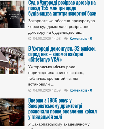
Cуд в Ужгороді розірвав договір на
понад 155 млн грн щодо
будівництва автотранспортної бази
Закарпатська обласна прокуратура
через суд домоглася розірвання
договору на будівництво ав...
04.08.2026 14:58
Коменарів - 0
В Ужгороді демонтують 32 вивіски,
серед них – відомої кав'ярні
«Shtefanyo V&V»
Ужгородська міська рада
оприлюднила список вивісок,
табличок, кронштейнів, які
встановили ...
04.08.2026 12:59
Коменарів - 0
Вперше з 1986 року: у
Закарпатському драмтеатрі
розпочали повне оновлення крісел
у глядацькій залі
У Закарпатському академічному