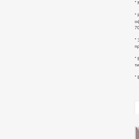
* 
*
оф
70
*
пр
* 
ти
* 