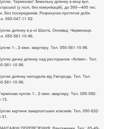
Куплю. Терміново! Земельну ділянку в кінці вул.
горської (у полі, без комунікацій), до 300—400 тис.
н. Без посередників. Розрахунок протягом доби.
л. 093-047-11-52.
Куплю ділянку в р-ні Шахта, Оноківці, Червениця.
л. 050-561-10-96.
Куплю 1-, 2-кімн. квартиру. Тел. 050-561-10-96.
Куплю дачну ділянку над рестораном «Кілікія». Тел.
50-561-10-96.
Куплю ділянку неподалік від Ужгорода. Тел. Тел.
50-561-10-96.
Терміново куплю 1-, 2-кімн. квартиру. Тел. 095-092-
-13.
Куплю картини закарпатських класиків. Тел. 050-632-
-31.
 ВАНТАЖНІ ПЕРЕВЕЗЕННЯ. Вантажники. Тел.: 65-49-