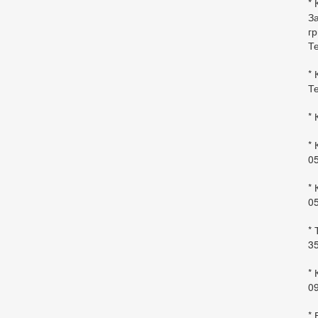
* 
За
гр
Те
* 
Те
* 
* 
0
* 
0
* 
35
* 
09
*