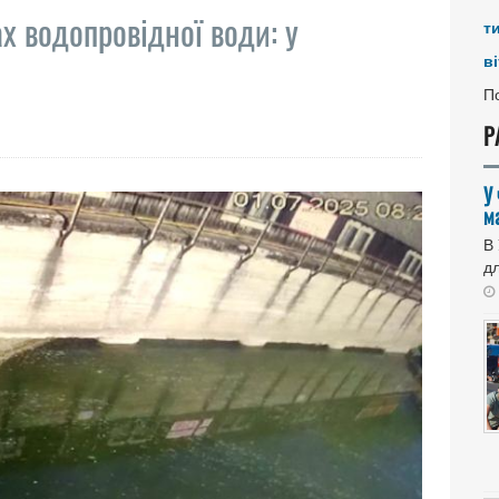
х водопровідної води: у
т
ві
По
Р
У
м
В
дл