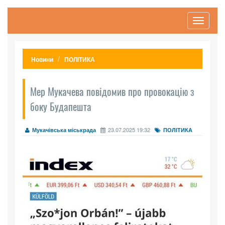
Toggle
navigati
Новини
ПОЛІТИКА
Мер Мукачева повідомив про провокацію з
боку Будапешта
23.07.2025 19:32
Мукачівська міськрада
ПОЛІТИКА