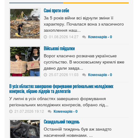
Самі проти себе
За 5 років війни всі відчули зміни її
характеру. Почалася вона з класичного
захоплення наш...
01.08.2026 14:27
Коменарів - 0
Військові гойдалки
Ворог класично розкачав українське
суспільство. В московському кремлі вже
давно дали завда...
25.07.2026 11:03
Коменарів - 0
В усіх областях завершено формування регіональних молодіжних
конгресів, обрано лідерів та делегатів
У липні в усіх областях завершено формування
регіональних молодіжних конгресів, обрано лід...
21.07.2026 19:12
Коменарів - 0
Скандальний тиждень
Останній тиждень був аж занадто
насичений новинами. ...