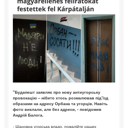
"Будапешт заявляє про нову антиугорську
провокацію – нібито хтось розмалював під’їзд
образами на адресу Орбана та угорців. Навіть
фото виклали, але без адреси, - повідомив
Андрій Балога.
- Шановна угорська владо, пожалійте наших