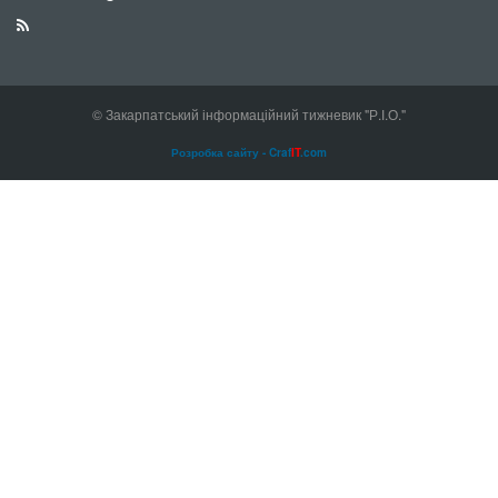
© Закарпатський інформаційний тижневик "Р.І.О."
Розробка сайту - Craf
IT
.com