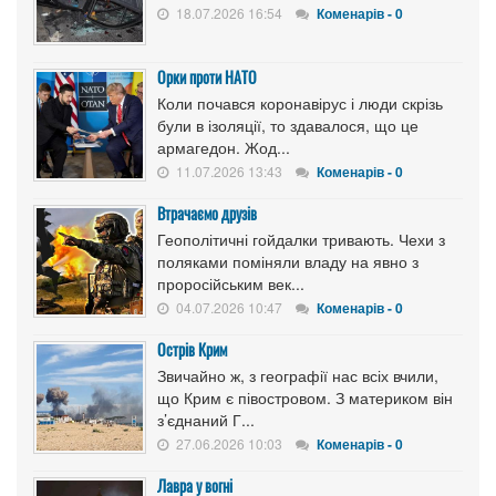
18.07.2026 16:54
Коменарів - 0
Орки проти НАТО
Коли почався коронавірус і люди скрізь
були в ізоляції, то здавалося, що це
армагедон. Жод...
11.07.2026 13:43
Коменарів - 0
Втрачаємо друзів
Геополітичні гойдалки тривають. Чехи з
поляками поміняли владу на явно з
проросійським век...
04.07.2026 10:47
Коменарів - 0
Острів Крим
Звичайно ж, з географії нас всіх вчили,
що Крим є півостровом. З материком він
з’єднаний Г...
27.06.2026 10:03
Коменарів - 0
Лавра у вогні