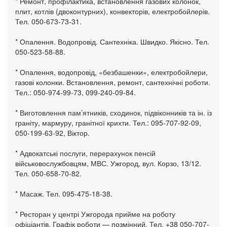
* Ремонт, профілактика, встановлення газових колонок,
плит, котлів (двоконтурних), конвекторів, електробойлерів.
Тел. 050-673-73-31.
* Опалення. Водопровід. Сантехніка. Швидко. Якісно. Тел.
050-523-58-88.
* Опалення, водопровід, «безбашенки», електробойлери,
газові колонки. Встановлення, ремонт, сантехнічні роботи.
Тел.: 050-974-99-73, 099-240-09-84.
* Виготовлення пам’ятників, сходинок, підвіконників та ін. із
граніту, мармуру, гранітної крихти. Тел.: 095-707-92-09,
050-199-63-92, Віктор.
* Адвокатські послуги, перерахунок пенсій
військовослужбовцям, МВС. Ужгород, вул. Корзо, 13/12.
Тел. 050-658-70-82.
* Масаж. Тел. 095-475-18-38.
* Ресторан у центрі Ужгорода прийме на роботу
офіціантів. Графік роботи — позмінний. Тел. +38 050-707-