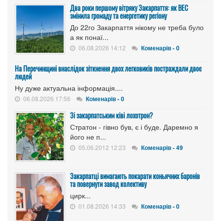
Два роки першому вітряку Закарпаття: як ВЕС
змінила громаду та енергетику регіону
До 22го Закарпаття нікому не треба було
а як понаї...
06.08.2026 14:12
Коменарів - 0
На Перечинщині внаслідок зіткнення двох легковиків постраждали двоє
людей
Ну дуже актуальна інформація....
06.08.2026 17:56
Коменарів - 0
Зі закарпатським ківі лохотрон?
Стратон - гівно був, є і буде. Даремно я
його не п...
05.06.2012 12:23
Коменарів - 49
Закарпатці вимагають покарати коньячних баронів
та повернути завод колективу
цирк...
01.08.2026 14:33
Коменарів - 0