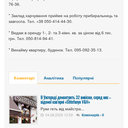
76-36.
* Заклад харчування прийме на роботу прибиральниць та
завгоспа. Тел. +38 050-414-44-30.
* Видам в оренду 1-, 2- та 3-кімн. кв. за ціною від 6 тис.
грн. Тел. 050-814-94-41.
* Винайму квартиру, будинок. Тел. 095-092-35-13.
Коментарі
Аналітика
Популярні
В Ужгороді демонтують 32 вивіски, серед них –
відомої кав'ярні «Shtefanyo V&V»
Руки геть від майстра...
04.08.2026 12:59
Коменарів - 0