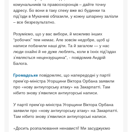
комунальників та правоохоронців – дайте точну
адресу. Бо вони в таку спеку вже всі будинки та
під’їзди в Мукачеві облазили, у кожну шпарину залізли
– все безрезультатно.
Розуміємо, що у вас вибори, й можливо інших
“робочих” тем немає. Але зовсім недобре, щоб ці
написи побачили наші діти. Та й загалом — у нас
люди охайні й не дуже люблять, коли в їхніх під’їздах
з’являється нецензурщина", - повідомив Андрій
Балога.
Громадське
повідомляє, що напередодні у партії
премʼєр-міністра Угорщини Віктора Орбана заявили
про «нову антиугорську атаку» на Закарпатті. Там
нібито знову зʼявилися антиугорські написи.
У партії премʼєр-міністра Угорщини Віктора Орбана
заявили про «нову антиугорську атаку» на Закарпатті.
Там нібито знову зʼявилися антиугорські написи.
«Досить розпалювання ненависті! Ми засуджуємо