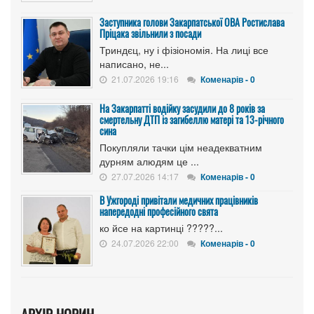
Заступника голови Закарпатської ОВА Ростислава
Пріцака звільнили з посади
Триндєц, ну і фізіономія. На лиці все
написано, не...
21.07.2026 19:16
Коменарів - 0
На Закарпатті водійку засудили до 8 років за
смертельну ДТП із загибеллю матері та 13-річного
сина
Покупляли тачки цім неадекватним
дурням алюдям це ...
27.07.2026 14:17
Коменарів - 0
В Ужгороді привітали медичних працівників
напередодні професійного свята
ко йсе на картинці ?????...
24.07.2026 22:00
Коменарів - 0