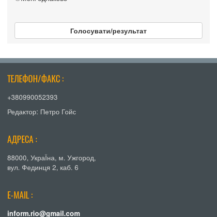
Голосувати/результат
ТЕЛЕФОН/ФАКС :
+380990052393
Редактор: Петро Гойс
АДРЕСА :
88000, УкраЇна, м. Ужгород,
вул. Фединця 2, каб. 6
E-MAIL :
inform.rio@gmail.com