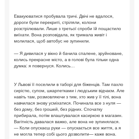
Евакуюватися пробувала тричі. Двічі не вдалося,
дороги були перекриті, стріляли, колони
розстрілювали. Лише з третьої спроби їй пощастило
виїхати. Вона розповідала, як тримала живіт і
молилася, щоб автобус не зупинили.
— Я дивилася у вікно й бачила спалене, зруйноване,
колись прекрасне місто, а в голові була тільки одна
думка: я повернуся. Колись…
У Львові її поселили в таборі для біженців. Там пахло
сирістю, супом, шкарпетками і людським відчаєм. Але
навіть там, розмовляючи з тим, хто жив у її тілі, вона
навчилася знову усміхатися. Починала все з нуля —
без дому, без грошей, без рідних. Спочатку
прибирала, потім влаштувалася касиркою в магазин.
Вагітність давалася важко, але вона не зупинялася.
— Коли опускаєш руки — опускається все життя, а я
не могла тепер собі цього дозволити— каже вона.