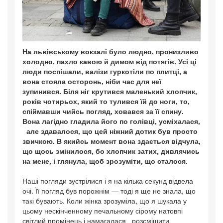
На львівському вокзалі було людно, пронизливо
холодно, пахло кавою й димом від потягів. Усі ці
люди поспішали, валізи гуркотіли по плитці, а
вона стояла осторонь, ніби час для неї
зупинився. Біля ніг крутився маленький хлопчик,
років чотирьох, який то тулився їй до ноги, то,
спіймавши чийсь погляд, ховався за її спину.
Вона лагідно гладила його по голівці, усміхалася,
але здавалося, що цей ніжний дотик був просто
звичкою. В якийсь момент вона здається відчула,
що щось змінилося, бо хлопчик затих, дивлячись
на мене, і глянула, щоб зрозуміти, що сталося.
Наші погляди зустрілися і я на кілька секунд відвела
очі. Її погляд був порожнім — тоді я ще не знала, що
такі бувають. Коли жінка зрозуміла, що я шукала у
цьому нескінченному печальному сірому натовпі
світлий промінець і намагалася розсмішити