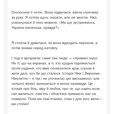
Оголосили її потяг. Вона підвелася, взяла хлопчика
за руку. Я хотіла щось сказати, але не змогла. Ніка
усміхнулася й тихо мовила: «Ми ще зустрінемось.
Україна маленька, правда?»
Я стояла й дивилася, як вона відходить пероном, а
потім зникає серед натовпу.
І тоді я зрозуміла: саме такі люди — справжні герої.
Не ті, що на екранах, а ті, хто щодня піднімається
після падіння, хто вміє посміхатися крізь сльози й
жити далі, хоч би що сталося. Історія Ніки ( Вероніки,
Ніколетти— я так і не уточнила) цієї виснаженої, але
сильної жінки) залишиться зі мною назавжди. Це
історія про біль, віру й любов, про те, що навіть коли
світ валиться, пам’ять і обов'язок тримають нас на
поверхні. Поки ми пам’ятаємо, поки є для кого жити—
ми стоїмо!