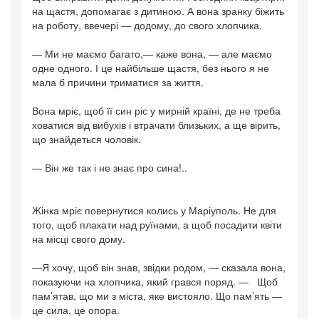
на щастя, допомагає з дитиною. А вона зранку біжить
на роботу, ввечері — додому, до свого хлопчика.
— Ми не маємо багато,— каже вона, — але маємо
одне одного. І це найбільше щастя, без нього я не
мала б причини триматися за життя.
Вона мріє, щоб її син ріс у мирній країні, де не треба
ховатися від вибухів і втрачати близьких, а ще вірить,
що знайдеться чоловік.
— Він же так і не знає про сина!..
Жінка мріє повернутися колись у Маріуполь. Не для
того, щоб плакати над руїнами, а щоб посадити квіти
на місці свого дому.
—Я хочу, щоб він знав, звідки родом, — сказала вона,
показуючи на хлопчика, який грався поряд. — Щоб
пам’ятав, що ми з міста, яке вистояло. Що пам’ять —
це сила, це опора.