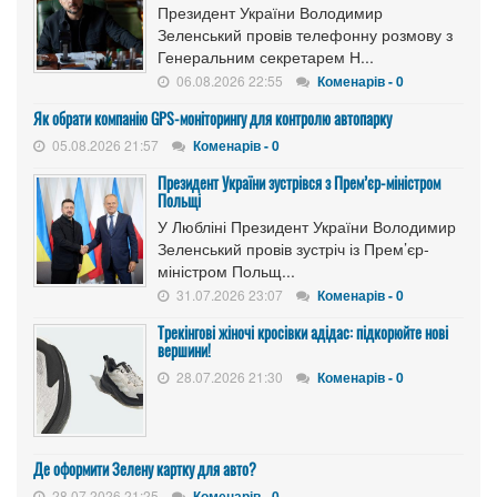
Президент України Володимир
Зеленський провів телефонну розмову з
Генеральним секретарем Н...
06.08.2026 22:55
Коменарів - 0
Як обрати компанію GPS-моніторингу для контролю автопарку
05.08.2026 21:57
Коменарів - 0
Президент України зустрівся з Прем’єр-міністром
Польщі
У Любліні Президент України Володимир
Зеленський провів зустріч із Прем’єр-
міністром Польщ...
31.07.2026 23:07
Коменарів - 0
Трекінгові жіночі кросівки адідас: підкорюйте нові
вершини!
28.07.2026 21:30
Коменарів - 0
Де оформити Зелену картку для авто?
28.07.2026 21:25
Коменарів - 0