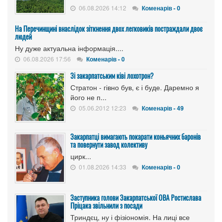
06.08.2026 14:12
Коменарів - 0
На Перечинщині внаслідок зіткнення двох легковиків постраждали двоє
людей
Ну дуже актуальна інформація....
06.08.2026 17:56
Коменарів - 0
Зі закарпатським ківі лохотрон?
Стратон - гівно був, є і буде. Даремно я
його не п...
05.06.2012 12:23
Коменарів - 49
Закарпатці вимагають покарати коньячних баронів
та повернути завод колективу
цирк...
01.08.2026 14:33
Коменарів - 0
Заступника голови Закарпатської ОВА Ростислава
Пріцака звільнили з посади
Триндєц, ну і фізіономія. На лиці все