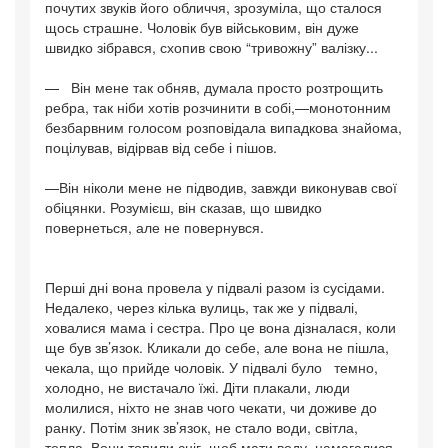
почутих звуків його обличчя, зрозуміла, що сталося
щось страшне. Чоловік був військовим, він дуже
швидко зібрався, схопив свою “тривожну” валізку...
— Він мене так обняв, думала просто розтрощить
ребра, так ніби хотів розчинити в собі,—монотонним
безбарвним голосом розповідала випадкова знайома,
поцілував, відірвав від себе і пішов.
—Він ніколи мене не підводив, завжди виконував свої
обіцянки. Розумієш, він сказав, що швидко
повернеться, але не повернувся.
Перші дні вона провела у підвалі разом із сусідами.
Недалеко, через кілька вулиць, так же у підвалі,
ховалися мама і сестра. Про це вона дізналася, коли
ще був зв’язок. Кликали до себе, але вона не пішла,
чекала, що прийде чоловік. У підвалі було темно,
холодно, не вистачало їжі. Діти плакали, люди
молилися, ніхто не знав чого чекати, чи доживе до
ранку. Потім зник зв’язок, не стало води, світла,
тепла. Вони топили сніг, щоб мати воду, намагалися