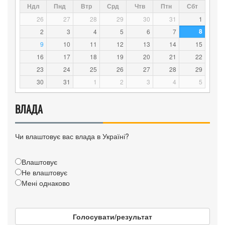
Ндл
Пнд
Втр
Срд
Чтв
Птн
Сбт
26
27
28
29
30
31
1
8
2
3
4
5
6
7
9
10
11
12
13
14
15
16
17
18
19
20
21
22
23
24
25
26
27
28
29
30
31
1
2
3
4
5
ВЛАДА
Чи влаштовує вас влада в Україні?
Влаштовує
Не влаштовує
Мені однаково
Голосувати/результат