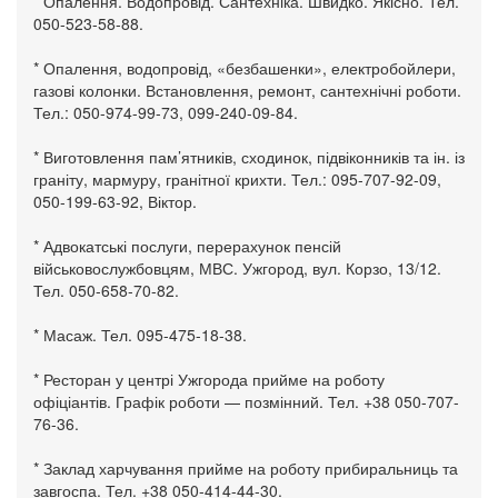
* Опалення. Водопровід. Сантехніка. Швидко. Якісно. Тел.
050-523-58-88.
* Опалення, водопровід, «безбашенки», електробойлери,
газові колонки. Встановлення, ремонт, сантехнічні роботи.
Тел.: 050-974-99-73, 099-240-09-84.
* Виготовлення пам’ятників, сходинок, підвіконників та ін. із
граніту, мармуру, гранітної крихти. Тел.: 095-707-92-09,
050-199-63-92, Віктор.
* Адвокатські послуги, перерахунок пенсій
військовослужбовцям, МВС. Ужгород, вул. Корзо, 13/12.
Тел. 050-658-70-82.
* Масаж. Тел. 095-475-18-38.
* Ресторан у центрі Ужгорода прийме на роботу
офіціантів. Графік роботи — позмінний. Тел. +38 050-707-
76-36.
* Заклад харчування прийме на роботу прибиральниць та
завгоспа. Тел. +38 050-414-44-30.