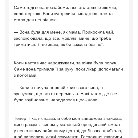
Саме тоді вона познайомилася зі старшою жінкою,
волонтеркою. Вони зустрілися випадково, але та
стала для неї рідною.
— Вона була для мене, як мама. Приносила чай,
заспокоювала, що все, мовляв, мине, що треба
триматися. Я не знаю, як би вижила без неї.
Коли настав час народжувати, та жінка була поруч.
Саме вона тримала її за руку, поки лікарі допомагали
з пологами.
— Коли я почула перший крик свого сина, я
зрозуміла, що життя перемогло. Навіть там, де все
було зруйноване, народилося щось нове.
Тепер Ніка, як назвала себе моя випадкова знайома,
живе разом із сином у маленькій орендованій кімнаті
у невеликому районному центрі, до Львова приїхала,
щоб виправити деякі документи. Господиня квартири,