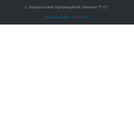
© Закарпатський інформаційний тижневик "Р.І.О."
Розробка сайту - Craf
IT
.com