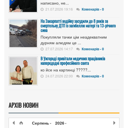
написано, не...
21.07.2026 19:16
Коменарів - 0
На Закарпатті водійку засудили до 8 років за
смертельну ДТП із загибеллю матері та 13-річного
сина
Покупляли тачки цім неадекватним
дурням алюдям це ...
27.07.2026 14:17
Коменарів - 0
В Ужгороді привітали медичних працівників
напередодні професійного свята
ко йсе на картинці ?????...
24.07.2026 22:00
Коменарів - 0
АРХІВ НОВИН
Серпень
2026