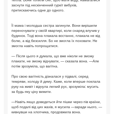
заснути під нескінченний гуркіт вибухів,
притискаючись одне до одного.
Її мама і молодша сестра загинули. Вони вирішили
переночувати у своїй квартирі, коли снаряд влучив у
будинок. Тоді вона плакала востаннє, плакала не від
болю, а від безсилля. Бо не змогла їх поховати. Не
змогла навіть попрощатися.
— Після цього я думала, що вже ніколи не зможу
плакати, не зможу відчувати, — сказала вона. —Але
потім зрозуміла, що вагітна.
Про свою вагітність дізналася у підвалі, серед
темряви, холоду й диму. Каже, коли вперше поклала
руку на живіт і відчула легкий рух, зрозуміла: мусить
за будь-яку ціну вижити.
—Навіть якщо доведеться йти пішки через пів країни,
щоб подалі від цих жахів, я мусила —заради нього, —
кивнувши на хлопчика, продовжила вона.