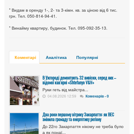
* Видам в оренду 1-, 2- та 3-кімн. кв. за ціною від 6 тис.
грн. Тел. 050-814-94-41.
* Винайму квартиру, будинок. Тел. 095-092-35-13.
Коментарі
Аналітика
Популярні
В Ужгороді демонтують 32 вивіски, серед них –
відомої кав'ярні «Shtefanyo V&V»
Руки геть від майстра...
04.08.2026 12:59
Коменарів - 0
Два роки першому вітряку Закарпаття: як ВЕС
змінила громаду та енергетику регіону
До 22го Закарпаття нікому не треба було
а як понаї...