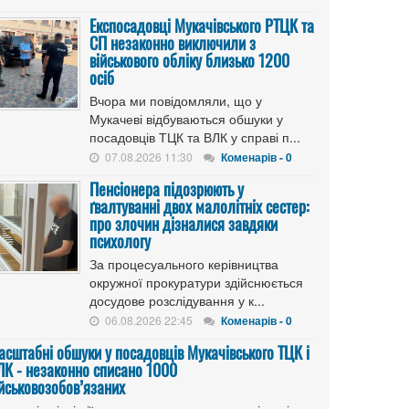
Експосадовці Мукачівського РТЦК та
СП незаконно виключили з
військового обліку близько 1200
осіб
Вчора ми повідомляли, що у
Мукачеві відбуваються обшуки у
посадовців ТЦК та ВЛК у справі п...
07.08.2026 11:30
Коменарів - 0
Пенсіонера підозрюють у
ґвалтуванні двох малолітніх сестер:
про злочин дізналися завдяки
психологу
За процесуального керівництва
окружної прокуратури здійснюється
досудове розслідування у к...
06.08.2026 22:45
Коменарів - 0
асштабні обшуки у посадовців Мукачівського ТЦК і
ЛК - незаконно списано 1000
ійськовозобов’язаних