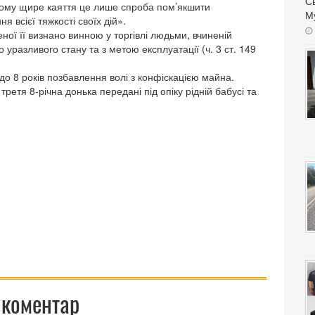
Сь
. Тому щире каяття це лише спроба пом’якшити
Му
я всієї тяжкості своїх дій».
ної її визнано винною у торгівлі людьми, вчиненій
 уразливого стану та з метою експлуатації (ч. 3 ст. 149
о 8 років позбавлення волі з конфіскацією майна.
ретя 8-річна донька передані під опіку рідній бабусі та
 коментар