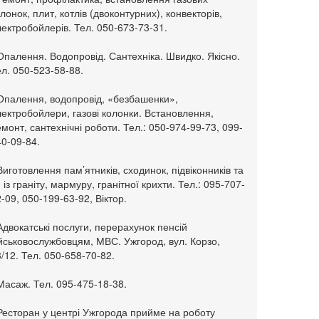
лонок, плит, котлів (двоконтурних), конвекторів,
ектробойлерів. Тел. 050-673-73-31.
Опалення. Водопровід. Сантехніка. Швидко. Якісно.
л. 050-523-58-88.
 Опалення, водопровід, «безбашенки»,
ектробойлери, газові колонки. Встановлення,
монт, сантехнічні роботи. Тел.: 050-974-99-73, 099-
0-09-84.
Виготовлення пам’ятників, сходинок, підвіконників та
. із граніту, мармуру, гранітної крихти. Тел.: 095-707-
-09, 050-199-63-92, Віктор.
Адвокатські послуги, перерахунок пенсій
ійськовослужбовцям, МВС. Ужгород, вул. Корзо,
/12. Тел. 050-658-70-82.
Масаж. Тел. 095-475-18-38.
 Ресторан у центрі Ужгорода прийме на роботу