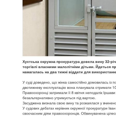
Хустська окружна прокуратура довела вину 32-річ
торгівлі власними малолітніми дітьми. Йдеться про
намагалась на два тижні віддати для використанн
У суді доведено, що жінка самостійно домовилась із п
двотижневу експлуатацію вона планувала отримати 10
Правоохоронці затримали її 8 квітня неподалік Іршави
безальтернативно утримується під вартою.
Засуджена визнала свою вину та розкаялася у вчинен
У судових дебатах керівник окружної прокуратури Іван
своєчасним діям правоохоронців. Обвинувачена цілес