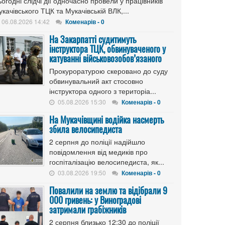
огодні слідчі дії одночасно провели у працівників
качівського ТЦК та Мукачівській ВЛК,...
06.08.2026 14:42
Коменарів - 0
На Закарпатті судитимуть
інструктора ТЦК, обвинуваченого у
катуванні військовозобов’язаного
Прокуроратурою скеровано до суду
обвинувальний акт стосовно
інструктора одного з територіа...
05.08.2026 15:30
Коменарів - 0
На Мукачівщині водійка насмерть
збила велосипедиста
2 серпня до поліції надійшло
повідомлення від медиків про
госпіталізацію велосипедиста, як...
03.08.2026 19:50
Коменарів - 0
Повалили на землю та відібрали 9
000 гривень: у Виноградові
затримали грабіжників
2 серпня близько 12:30 до поліції