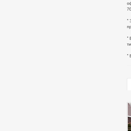
оф
70
*
пр
* 
ти
* 