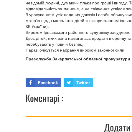
невідомій людині, думаючи тільки про гроші і вигоду
відповідальність за вчинене, а не свідчення усвідомленн
З урахуванням усіх наданих доказів і особи обвинуваче
матір’ю щодо малолітніх дітей із використанням їхнього
КК України).
Вироком Іршавського районного суду жінку засуджено д
Двоє дітей, яких вона намагалась продати в оренду та т
перебувають у повній безпеці.
Наразі очікується набрання вироком законної сили.
Пресслужба Закарпатської обласної прокуратури
Facebook
Twitter
Коментарі :
Додати