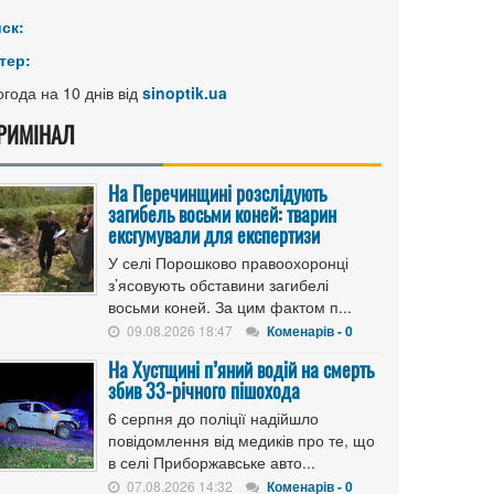
иск:
тер:
года на 10 днів від
sinoptik.ua
РИМІНАЛ
На Перечинщині розслідують
загибель восьми коней: тварин
ексгумували для експертизи
У селі Порошково правоохоронці
з’ясовують обставини загибелі
восьми коней. За цим фактом п...
09.08.2026 18:47
Коменарів - 0
На Хустщині п’яний водій на смерть
збив 33-річного пішохода
6 серпня до поліції надійшло
повідомлення від медиків про те, що
в селі Приборжавське авто...
07.08.2026 14:32
Коменарів - 0