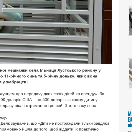
ної мешканки села Ільниця Хустського району у
 11-річного сина та 5-річну доньку, яких вона
я у жебрацтві.
окупцем про передачу двох своїх дітей «в оренду». За
00 доларів США – по 500 доларів за кожну дитину.
 одразу після отримання грошей. З того часу вона
М
ому.
В
 Деяк зауважив, що «Діти не постраждали тільки завдяки
в
прямовано йшла до того, щоб віддати їх практично