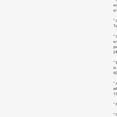
ко
ел
* 
Те
*
ел
ре
24
* 
ін
92
* 
в
13
* 
*