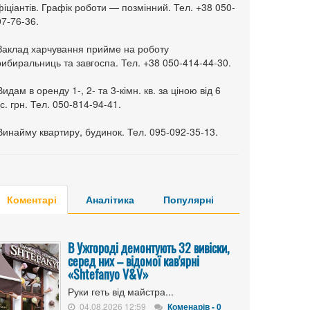
іціантів. Графік роботи — позмінний. Тел. +38 050-
7-76-36.
 Заклад харчування прийме на роботу
ибиральниць та завгоспа. Тел. +38 050-414-44-30.
Видам в оренду 1-, 2- та 3-кімн. кв. за ціною від 6
с. грн. Тел. 050-814-94-41.
Винайму квартиру, будинок. Тел. 095-092-35-13.
Коментарі
Аналітика
Популярні
В Ужгороді демонтують 32 вивіски,
серед них – відомої кав'ярні
«Shtefanyo V&V»
Руки геть від майстра...
04.08.2026 12:59
Коменарів - 0