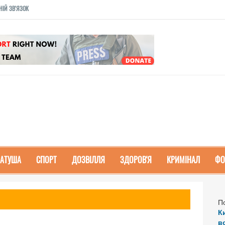
НІЙ ЗВ'ЯЗОК
РАТУША
СПОРТ
ДОЗВІЛЛЯ
ЗДОРОВ'Я
КРИМІНАЛ
ФО
П
К
в