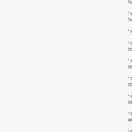
Те
* 
Те
* 
* 
0
* 
0
* 
35
* 
09
*
46
* 