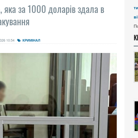
, яка за 1000 доларів здала в
т
ві
акування
По
К
026 10:54
КРИМІНАЛ