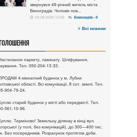
звернувся 49-річний житель міста
Виноградів. Чоловік пов...
03.08.2026 13:56
Коменарів - 0
Всі новини
ГОЛОШЕННЯ
 Настилання паркету, ламінату. Шліфування,
кування. Тел. 050-204-13-33.
 ПРОДАМ 4-кімнатний будинок у м. Лубни
лтавської області. Всі комунікації, 8 сот. землі. Тел.
95-904-79-24.
Куплю старий будинок у місті або передмісті. Тел.
50-561-10-96.
Куплю. Терміново! Земельну ділянку в кінці вул.
горської (у полі, без комунікацій), до 300—400 тис.
н. Без посередників. Розрахунок протягом доби.