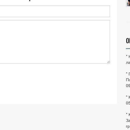
О
*
ла
*
По
0
* 
0
* 
За
гр