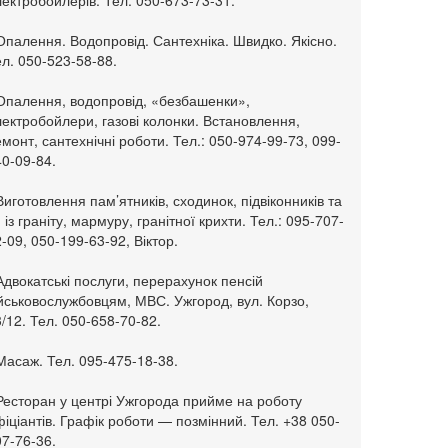
ектробойлерів. Тел. 050-673-73-31.
Опалення. Водопровід. Сантехніка. Швидко. Якісно.
л. 050-523-58-88.
 Опалення, водопровід, «безбашенки»,
ектробойлери, газові колонки. Встановлення,
монт, сантехнічні роботи. Тел.: 050-974-99-73, 099-
0-09-84.
Виготовлення пам’ятників, сходинок, підвіконників та
. із граніту, мармуру, гранітної крихти. Тел.: 095-707-
-09, 050-199-63-92, Віктор.
Адвокатські послуги, перерахунок пенсій
ійськовослужбовцям, МВС. Ужгород, вул. Корзо,
/12. Тел. 050-658-70-82.
Масаж. Тел. 095-475-18-38.
 Ресторан у центрі Ужгорода прийме на роботу
іціантів. Графік роботи — позмінний. Тел. +38 050-
7-76-36.