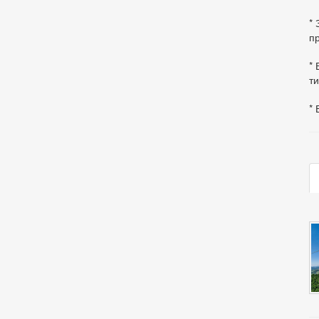
*
пр
* 
ти
* 