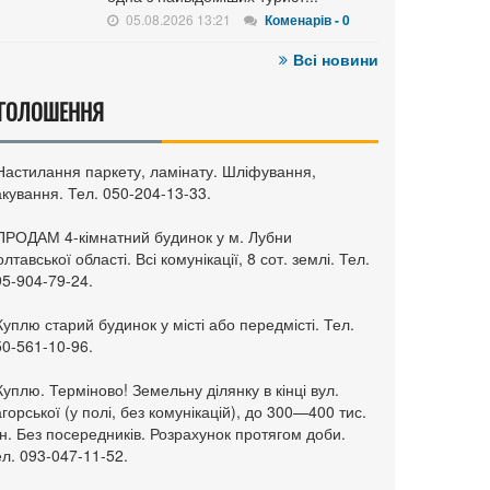
05.08.2026 13:21
Коменарів - 0
Всі новини
ГОЛОШЕННЯ
 Настилання паркету, ламінату. Шліфування,
кування. Тел. 050-204-13-33.
 ПРОДАМ 4-кімнатний будинок у м. Лубни
лтавської області. Всі комунікації, 8 сот. землі. Тел.
95-904-79-24.
Куплю старий будинок у місті або передмісті. Тел.
50-561-10-96.
Куплю. Терміново! Земельну ділянку в кінці вул.
горської (у полі, без комунікацій), до 300—400 тис.
н. Без посередників. Розрахунок протягом доби.
л. 093-047-11-52.