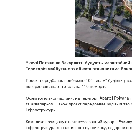
У селі Поляна на Закарпатті будують масштабний 
Територія майбутнього об’єкта становитиме близь
Проєкт передбачає приблизно 104 тис. м² будівництва.
поверховий апарт-готель на 410 номерів.
Окрім готельної частини, на території Apartel Polyan
та аквапарком. Також проєкт передбачає будівництво 4
інфраструктури.
Комплекс позиціонують як всесезонний курорт. Взимку 
інфраструктура для активного відпочинку, оздоровленн