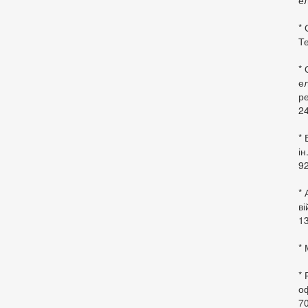
ел
* 
Те
*
ел
ре
24
* 
ін
92
* 
в
13
* 
*
оф
70