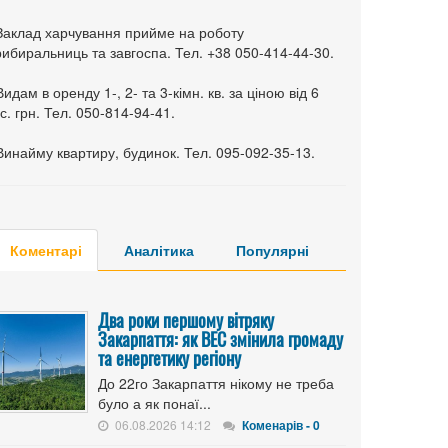
 Заклад харчування прийме на роботу
ибиральниць та завгоспа. Тел. +38 050-414-44-30.
Видам в оренду 1-, 2- та 3-кімн. кв. за ціною від 6
с. грн. Тел. 050-814-94-41.
Винайму квартиру, будинок. Тел. 095-092-35-13.
Коментарі
Аналітика
Популярні
Два роки першому вітряку
Закарпаття: як ВЕС змінила громаду
та енергетику регіону
До 22го Закарпаття нікому не треба
було а як понаї...
06.08.2026 14:12
Коменарів - 0