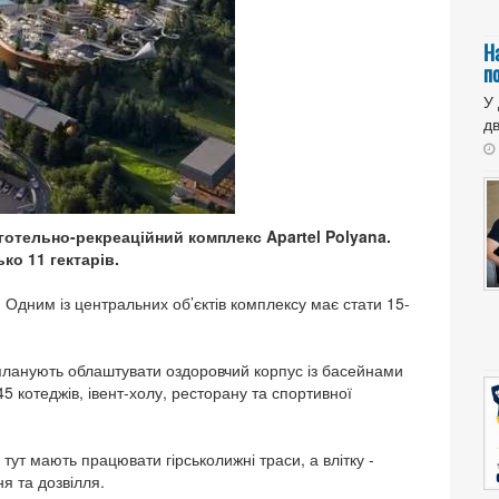
Н
п
У
дв
готельно-рекреаційний комплекс Apartel Polyana.
ко 11 гектарів.
 Одним із центральних об’єктів комплексу має стати 15-
a планують облаштувати оздоровчий корпус із басейнами
5 котеджів, івент-холу, ресторану та спортивної
тут мають працювати гірськолижні траси, а влітку -
я та дозвілля.