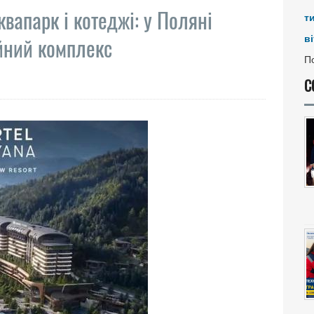
квапарк і котеджі: у Поляні
т
ві
йний комплекс
По
С