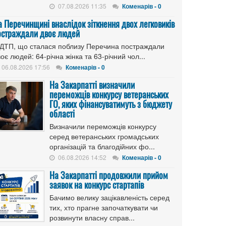
07.08.2026 11:35
Коменарів - 0
а Перечинщині внаслідок зіткнення двох легковиків
остраждали двоє людей
 ДТП, що сталася поблизу Перечина постраждали
оє людей: 64-річна жінка та 63-річний чол...
06.08.2026 17:56
Коменарів - 0
На Закарпатті визначили
переможців конкурсу ветеранських
ГО, яких фінансуватимуть з бюджету
області
Визначили переможців конкурсу
серед ветеранських громадських
організацій та благодійних фо...
06.08.2026 14:52
Коменарів - 0
На Закарпатті продовжили прийом
заявок на конкурс стартапів
Бачимо велику зацікавленість серед
тих, хто прагне започаткувати чи
розвинути власну справ...