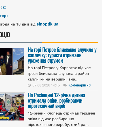
иск:
тер:
года на 10 днів від
sinoptik.ua
ОЦІО
На горі Петрос блискавка влучила у
капличку: туристи отримали
ураження струмом
На горі Петрос у Карпатах під час
грози блискавка влучила в район
каплички на вершині, вна...
07.08.2026 14:45
Коменарів - 0
На Рахівщині 12-річна дитина
отримала опіки, розбираючи
піротехнічний виріб
12-річний хлопець отримав термічні
опіки під час розбирання
піротехнічного виробу, який ра...