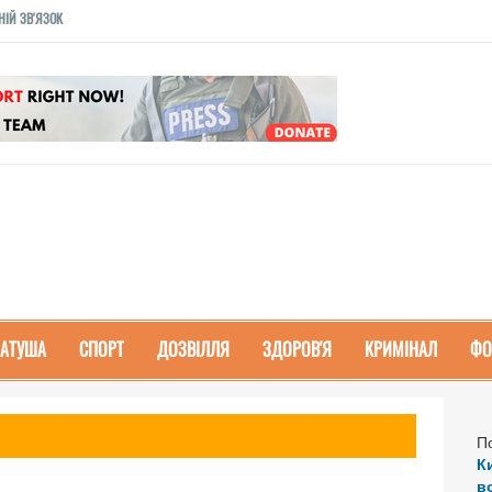
НІЙ ЗВ'ЯЗОК
РАТУША
СПОРТ
ДОЗВІЛЛЯ
ЗДОРОВ'Я
КРИМІНАЛ
ФО
П
К
в