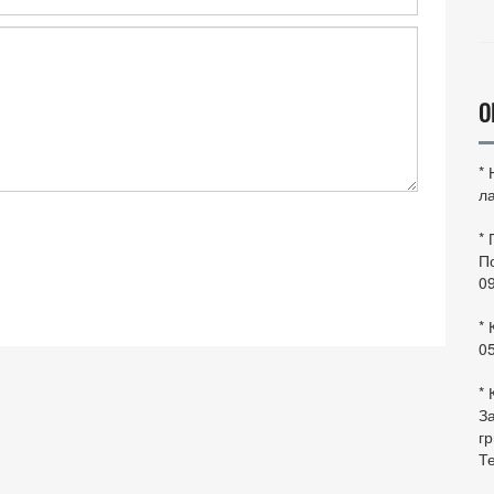
О
*
ла
*
По
0
* 
0
* 
За
гр
Те