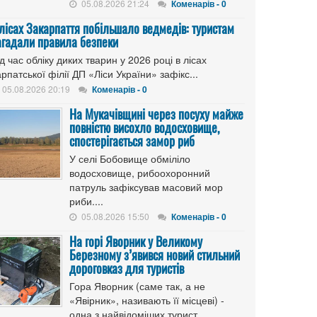
05.08.2026 21:24
Коменарів - 0
 лісах Закарпаття побільшало ведмедів: туристам
агадали правила безпеки
д час обліку диких тварин у 2026 році в лісах
рпатської філії ДП «Ліси України» зафікс...
05.08.2026 20:19
Коменарів - 0
На Мукачівщині через посуху майже
повністю висохло водосховище,
спостерігається замор риб
У селі Бобовище обміліло
водосховище, рибоохоронний
патруль зафіксував масовий мор
риби....
05.08.2026 15:50
Коменарів - 0
На горі Яворник у Великому
Березному з’явився новий стильний
дороговказ для туристів
Гора Яворник (саме так, а не
«Явірник», називають її місцеві) -
одна з найвідоміших турист...