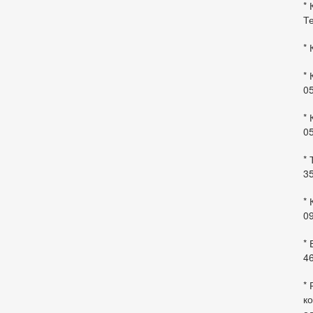
* 
Те
* 
* 
0
* 
0
* 
35
* 
09
*
46
* 
ко