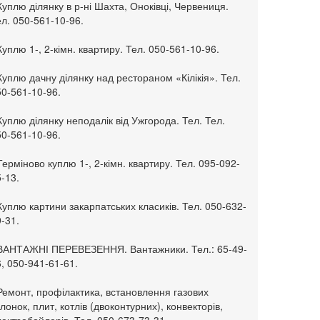
Куплю ділянку в р-ні Шахта, Оноківці, Червениця.
л. 050-561-10-96.
Куплю 1-, 2-кімн. квартиру. Тел. 050-561-10-96.
Куплю дачну ділянку над рестораном «Кілікія». Тел.
50-561-10-96.
Куплю ділянку неподалік від Ужгорода. Тел. Тел.
50-561-10-96.
Терміново куплю 1-, 2-кімн. квартиру. Тел. 095-092-
-13.
Куплю картини закарпатських класиків. Тел. 050-632-
-31.
 ВАНТАЖНІ ПЕРЕВЕЗЕННЯ. Вантажники. Тел.: 65-49-
, 050-941-61-61.
Ремонт, профілактика, встановлення газових
лонок, плит, котлів (двоконтурних), конвекторів,