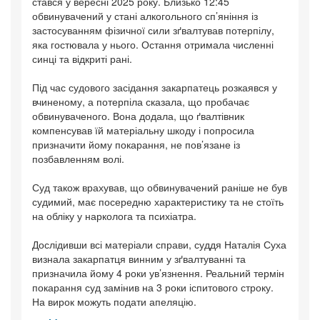
стався у вересні 2025 року. Близько 12:45
обвинувачений у стані алкогольного сп’яніння із
застосуванням фізичної сили зґвалтував потерпілу,
яка гостювала у нього. Остання отримала численні
синці та відкриті рані.
Під час судового засідання закарпатець розкаявся у
вчиненому, а потерпіла сказала, що пробачає
обвинуваченого. Вона додала, що ґвалтівник
компенсував їй матеріальну шкоду і попросила
призначити йому покарання, не пов’язане із
позбавленням волі.
Суд також врахував, що обвинувачений раніше не був
судимий, має посередню характеристику та не стоїть
на обліку у нарколога та психіатра.
Дослідивши всі матеріали справи, суддя Наталія Суха
визнала закарпатця винним у зґвалтуванні та
призначила йому 4 роки ув’язнення. Реальний термін
покарання суд замінив на 3 роки іспитового строку.
На вирок можуть подати апеляцію.