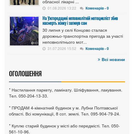
обласної лікарні ...
01.08.2026 13:22
Коменарів - 0
На Ужгородщині неповнолітній мотоцикліст збив
насмерть жінку і загинув сам
30 липня у селі Концово сталася
дорожньо-транспортна пригода за участі
неповнолітнього мот...
31.07.2026 15:52
Коменарів - 0
Всі новини
ОГОЛОШЕННЯ
* Настилання паркету, ламінату. Шліфування, лакування.
Тел. 050-204-13-33.
* ПРОДАМ 4-кімнатний будинок у м. Лубни Полтавської
області. Всі комунікації, 8 сот. землі. Тел. 095-904-79-24.
* Куплю старий будинок у місті або передмісті. Тел. 050-
561-10-96.