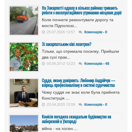
На Закарпатті одразу в кількох районах тривають
роботи з експлуатаційного утримання місцевих доріг
Коли почнете ремонтувати дорогу та
мости Підполозз...
25.07.2026 13:57
Коменарів - 0
Зі закарпатським ківі лохотрон?
Тільки, що отримала посилку. Прийшли
два сухі прак...
05.06.2012 12:23
Коменарів - 48
Суддя, якому довіряють: Любомир Андрійчук —
взірець професіоналізму в системі судочинства
Чому суддя не знає коли була прийнята
Конституція ...
23.04.2025 12:09
Коменарів - 0
Комісія погодила скандальне будівництво на
набережній в Ужгороді
війна - на хосен....