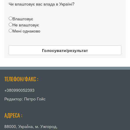
Чи влаштовує вас влада в Україні?
Влаштовує
Не влаштовує
Мені однаково
Голосувати/результат
ТЕЛЕФОН/ФАКС :
+380990052393
Редактор: Петро Гойс
АДРЕСА :
88000, УкраЇна, м. Ужгород,