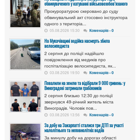
обвинуваченого у катуванні військовозобов’язаного
Прокуроратурою скеровано до суду
обвинувальний акт стосовно інструктора
одного з територіа...
05.08.2026 15:30
Коменарів - 0
На Мукачівщині водійка насмерть збила
велосипедиста
2 серпня до поліції надійшло
повідомлення від медиків про
госпіталізацію велосипедиста, як...
03.08.2026 19:50
Коменарів - 0
Повалили на землю та відібрали 9 000 гривень: у
Виноградові затримали грабіжників
2 серпня близько 12:30 до поліції
звернувся 49-річний житель міста
Виноградів. Чоловік пов...
03.08.2026 13:56
Коменарів - 0
За добу на Закарпатті сталися три ДТП за участі
малолітнього та неповнолітніх водіїв
За минулу добу на дорогах області