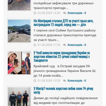
поліцейські зафіксували три дорожньо-
транспортні пригоди...
02.08.2026 14:25
Коменарів - 0
На Міжгірщині сталася ДТП за участі трьох авто,
постраждали 13 людей, серед них — діти
1 серпня селі Сойми Хустського району
сталася дорожньо-транспортна пригода
за участі трьох...
01.08.2026 17:00
Коменарів - 0
У Чехії винесли вирок громадянину України за
жорстоке вбивство 22-річної співвітчизниці з
Закарпаття
Крайовий суд в Остраві засудив 34-
річного громадянина України Василя Ш.
до 14 років позба...
01.08.2026 15:09
Коменарів - 0
У Міжгір’ї чоловік жорстоко побив свою 74-річну
матір
Днями до поліції надійшло повідомлення
від медиків про госпіталізацію до