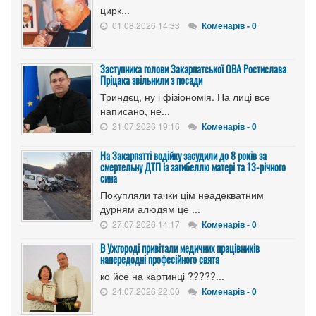
цирк...
01.08.2026 14:33
Коменарів - 0
Заступника голови Закарпатської ОВА Ростислава
Пріцака звільнили з посади
Триндєц, ну і фізіономія. На лиці все
написано, не...
21.07.2026 19:16
Коменарів - 0
На Закарпатті водійку засудили до 8 років за
смертельну ДТП із загибеллю матері та 13-річного
сина
Покупляли тачки цім неадекватним
дурням алюдям це ...
27.07.2026 14:17
Коменарів - 0
В Ужгороді привітали медичних працівників
напередодні професійного свята
ко йсе на картинці ?????...
24.07.2026 22:00
Коменарів - 0