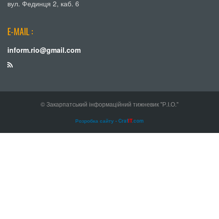
вул. Фединця 2, каб. 6
E-MAIL :
inform.rio@gmail.com
© Закарпатський інформаційний тижневик "Р.І.О."
Розробка сайту - Craf
IT
.com