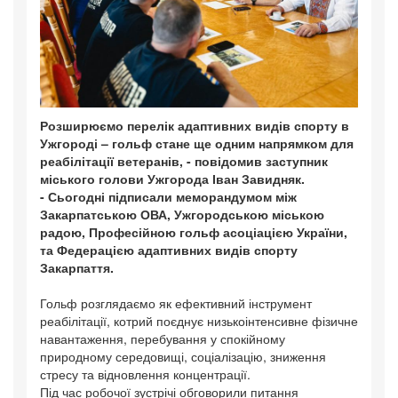
Розширюємо перелік адаптивних видів спорту в
Ужгороді – гольф стане ще одним напрямком для
реабілітації ветеранів, - повідомив заступник
міського голови Ужгорода Іван Завидняк.
- Сьогодні підписали меморандумом між
Закарпатською ОВА, Ужгородською міською
радою, Професійною гольф асоціацією України,
та Федерацією адаптивних видів спорту
Закарпаття.
Гольф розглядаємо як ефективний інструмент
реабілітації, котрий поєднує низькоінтенсивне фізичне
навантаження, перебування у спокійному
природному середовищі, соціалізацію, зниження
стресу та відновлення концентрації.
Під час робочої зустрічі обговорили питання