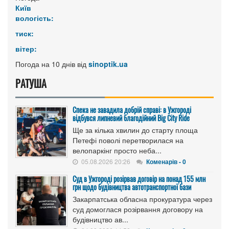
Київ
вологість:
тиск:
вітер:
Погода на 10 днів від
sinoptik.ua
РАТУША
Спека не завадила добрій справі: в Ужгороді
відбувся липневий благодійний Big City Ride
Ще за кілька хвилин до старту площа
Петефі поволі перетворилася на
велопаркінг просто неба...
05.08.2026 20:26
Коменарів - 0
Cуд в Ужгороді розірвав договір на понад 155 млн
грн щодо будівництва автотранспортної бази
Закарпатська обласна прокуратура через
суд домоглася розірвання договору на
будівництво ав...