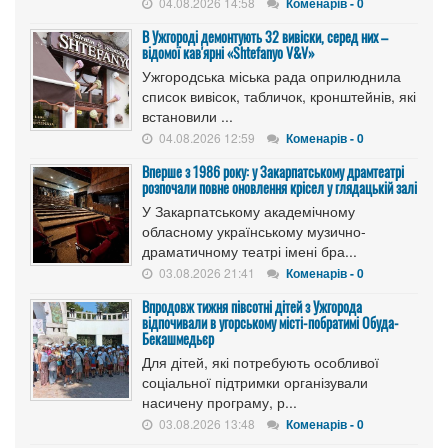
04.08.2026 14:58
Коменарів - 0
В Ужгороді демонтують 32 вивіски, серед них –
відомої кав'ярні «Shtefanyo V&V»
Ужгородська міська рада оприлюднила
список вивісок, табличок, кронштейнів, які
встановили ...
04.08.2026 12:59
Коменарів - 0
Вперше з 1986 року: у Закарпатському драмтеатрі
розпочали повне оновлення крісел у глядацькій залі
У Закарпатському академічному
обласному українському музично-
драматичному театрі імені бра...
03.08.2026 21:41
Коменарів - 0
Впродовж тижня півсотні дітей з Ужгорода
відпочивали в угорському місті-побратимі Обуда-
Бекашмедьєр
Для дітей, які потребують особливої
соціальної підтримки організували
насичену програму, р...
03.08.2026 13:48
Коменарів - 0