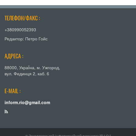
ТЕЛЕФОН/ФАКС :
+380990052393
Редактор: Петро Гойс
АДРЕСА :
88000, УкраЇна, м. Ужгород,
вул. Фединця 2, каб. 6
E-MAIL :
inform.rio@gmail.com
© Закарпатський інформаційний тижневик "Р.І.О."