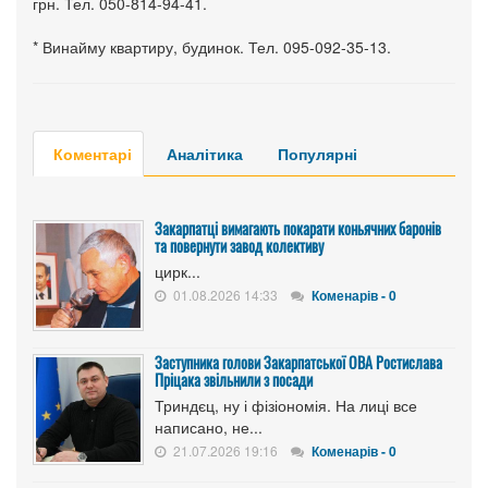
грн. Тел. 050-814-94-41.
* Винайму квартиру, будинок. Тел. 095-092-35-13.
Коментарі
Аналітика
Популярні
Закарпатці вимагають покарати коньячних баронів
та повернути завод колективу
цирк...
01.08.2026 14:33
Коменарів - 0
Заступника голови Закарпатської ОВА Ростислава
Пріцака звільнили з посади
Триндєц, ну і фізіономія. На лиці все
написано, не...
21.07.2026 19:16
Коменарів - 0