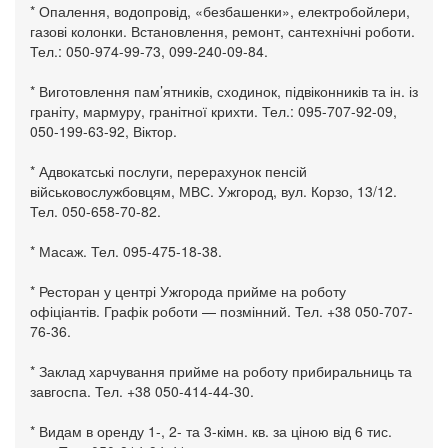
* Опалення, водопровід, «безбашенки», електробойлери,
газові колонки. Встановлення, ремонт, сантехнічні роботи.
Тел.: 050-974-99-73, 099-240-09-84.
* Виготовлення пам’ятників, сходинок, підвіконників та ін. із
граніту, мармуру, гранітної крихти. Тел.: 095-707-92-09,
050-199-63-92, Віктор.
* Адвокатські послуги, перерахунок пенсій
військовослужбовцям, МВС. Ужгород, вул. Корзо, 13/12.
Тел. 050-658-70-82.
* Масаж. Тел. 095-475-18-38.
* Ресторан у центрі Ужгорода прийме на роботу
офіціантів. Графік роботи — позмінний. Тел. +38 050-707-
76-36.
* Заклад харчування прийме на роботу прибиральниць та
завгоспа. Тел. +38 050-414-44-30.
* Видам в оренду 1-, 2- та 3-кімн. кв. за ціною від 6 тис.