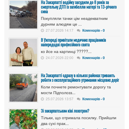
На Закарпатті водійку засудили до 8 років за
смертельну ДТП із загибеллю матері та 13-річного
сина
Покупляли тачки цім неадекватним
дурням алюдям це ...
27.07.2026 14:17
Коменарів - 0
В Ужгороді привітали медичних працівників
напередодні професійного свята
ко йсе на картинці ?????...
24.07.2026 22:00
Коменарів - 0
На Закарпатті одразу в кількох районах тривають
роботи з експлуатаційного утримання місцевих доріг
Коли почнете ремонтувати дорогу та
мости Підполозз...
25.07.2026 13:57
Коменарів - 0
Зі закарпатським ківі лохотрон?
Тільки, що отримала посилку. Прийшли
два сухі прак...