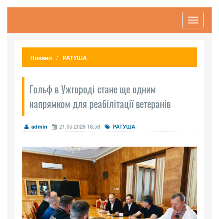
Toggle
navigati
Новини
РАТУША
Гольф в Ужгороді стане ще одним
напрямком для реабілітації ветеранів
21.05.2026 18:58
admin
РАТУША