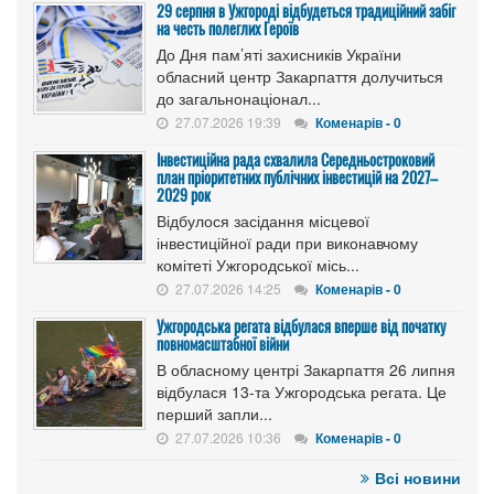
29 серпня в Ужгороді відбудеться традиційний забіг
на честь полеглих Героїв
До Дня пам’яті захисників України
обласний центр Закарпаття долучиться
до загальнонаціонал...
27.07.2026 19:39
Коменарів - 0
Інвестиційна рада схвалила Середньостроковий
план пріоритетних публічних інвестицій на 2027–
2029 рок
Відбулося засідання місцевої
інвестиційної ради при виконавчому
комітеті Ужгородської місь...
27.07.2026 14:25
Коменарів - 0
Ужгородська регата відбулася вперше від початку
повномасштабної війни
В обласному центрі Закарпаття 26 липня
відбулася 13-та Ужгородська регата. Це
перший запли...
27.07.2026 10:36
Коменарів - 0
Всі новини