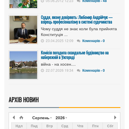
05.06.2012 12:23
Коменарів - 48
Суддя, якому довіряють: Любомир Андрійчук —
взірець професіоналізму в системі судочинства
Чому суддя не знає коли була прийнята
Конституція ...
23.04.2025 12:09
Коменарів - 0
Комісія погодила скандальне будівництво на
набережній в Ужгороді
війна - на хосен....
22.07.2026 19:34
Коменарів - 0
АРХІВ НОВИН
Серпень
2026
Ндл
Пнд
Втр
Срд
Чтв
Птн
Сбт