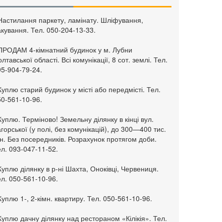
 Настилання паркету, ламінату. Шліфування,
кування. Тел. 050-204-13-33.
 ПРОДАМ 4-кімнатний будинок у м. Лубни
лтавської області. Всі комунікації, 8 сот. землі. Тел.
95-904-79-24.
Куплю старий будинок у місті або передмісті. Тел.
50-561-10-96.
Куплю. Терміново! Земельну ділянку в кінці вул.
горської (у полі, без комунікацій), до 300—400 тис.
н. Без посередників. Розрахунок протягом доби.
л. 093-047-11-52.
Куплю ділянку в р-ні Шахта, Оноківці, Червениця.
л. 050-561-10-96.
Куплю 1-, 2-кімн. квартиру. Тел. 050-561-10-96.
Куплю дачну ділянку над рестораном «Кілікія». Тел.