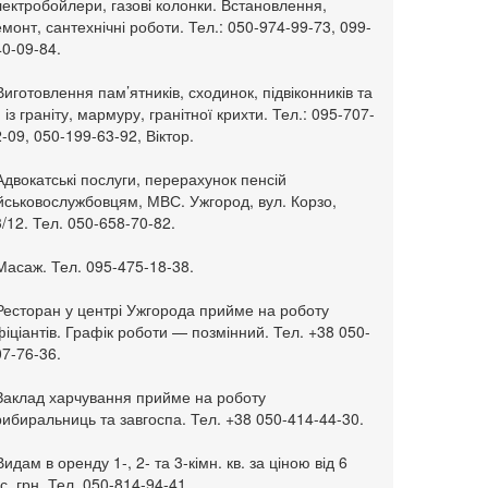
ектробойлери, газові колонки. Встановлення,
монт, сантехнічні роботи. Тел.: 050-974-99-73, 099-
0-09-84.
Виготовлення пам’ятників, сходинок, підвіконників та
. із граніту, мармуру, гранітної крихти. Тел.: 095-707-
-09, 050-199-63-92, Віктор.
Адвокатські послуги, перерахунок пенсій
ійськовослужбовцям, МВС. Ужгород, вул. Корзо,
/12. Тел. 050-658-70-82.
Масаж. Тел. 095-475-18-38.
 Ресторан у центрі Ужгорода прийме на роботу
іціантів. Графік роботи — позмінний. Тел. +38 050-
7-76-36.
 Заклад харчування прийме на роботу
ибиральниць та завгоспа. Тел. +38 050-414-44-30.
Видам в оренду 1-, 2- та 3-кімн. кв. за ціною від 6
с. грн. Тел. 050-814-94-41.