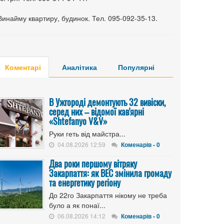
Винайму квартиру, будинок. Тел. 095-092-35-13.
Коментарі
Аналітика
Популярні
В Ужгороді демонтують 32 вивіски,
серед них – відомої кав'ярні
«Shtefanyo V&V»
Руки геть від майстра...
04.08.2026 12:59
Коменарів - 0
Два роки першому вітряку
Закарпаття: як ВЕС змінила громаду
та енергетику регіону
До 22го Закарпаття нікому не треба
було а як понаї...
06.08.2026 14:12
Коменарів - 0