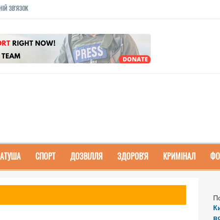
НІЙ ЗВ'ЯЗОК
РАТУША
СПОРТ
ДОЗВІЛЛЯ
ЗДОРОВ'Я
КРИМІНАЛ
ФО
П
К
в