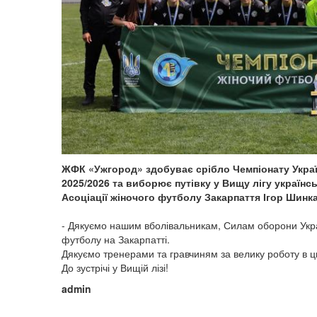
ЖФК «Ужгород» здобуває срібло Чемпіонату Украї
2025/2026 та виборює путівку у Вищу лігу українс
Асоціації жіночого футболу Закарпаття Ігор Шинк
- Дякуємо нашим вболівальникам, Силам оборони Україн
футболу на Закарпатті.
Дякуємо тренерами та гравчиням за велику роботу в ц
До зустрічі у Вищій лізі!
admin