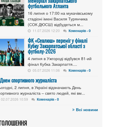
Меморіал закарпатського
футбольного Атланта
16 липня о 17:00 на мукачівському
стадіоні імені Василя Турянчика
(СОК ДЮСШ) відбудеться м...
11.07.2026 12:20
Коменарів - 0
ФК «Севлюш» переміг у фіналі
Кубку Закарпатської області з
футболу-2026
4 липня в Ужгороді відбувся 81-ий
фінал Кубка Закарпаття....
05.07.2026 11:06
Коменарів - 0
 Днем спортивного журналіста
огодні, 2 липня, в Україні відзначають День
ортивного журналіста – свято людей, які вм...
02.07.2026 10:59
Коменарів - 0
Всі новини
ГОЛОШЕННЯ