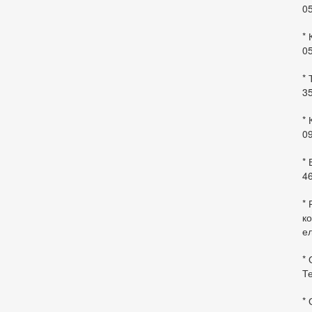
0
* 
0
* 
35
* 
09
*
46
* 
ко
ел
* 
Те
*