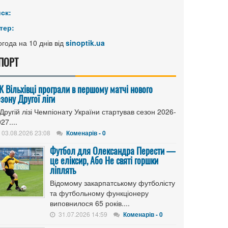
иск:
тер:
года на 10 днів від
sinoptik.ua
ПОРТ
К Вільхівці програли в першому матчі нового
зону Другої ліги
Другій лізі Чемпіонату України стартував сезон 2026-
27....
03.08.2026 23:08
Коменарів - 0
Футбол для Олександра Перести —
це еліксир, Або Не святі горшки
ліплять
Відомому закарпатському футболісту
та футбольному функціонеру
виповнилося 65 років....
31.07.2026 14:59
Коменарів - 0