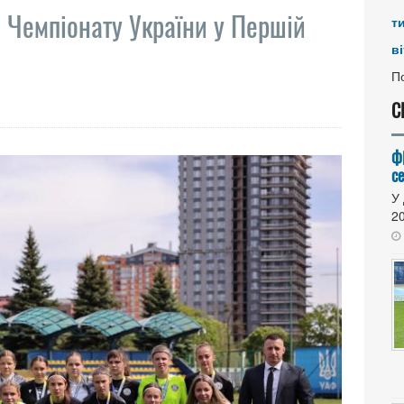
 Чемпіонату України у Першій
т
ві
По
С
Ф
се
У 
20