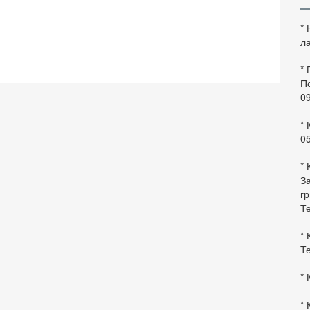
*
ла
*
По
0
* 
0
* 
За
гр
Те
* 
Те
* 
* 