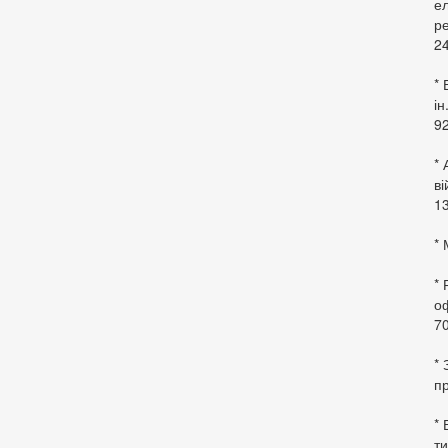
ел
ре
24
* 
ін
92
* 
в
13
* 
*
оф
70
*
пр
* 
ти