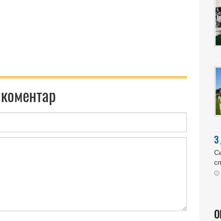
 коментар
З
Сь
сп
О