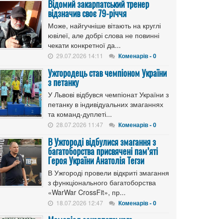
Відомий закарпатський тренер
відзначив своє 79-річчя
Може, найгучніше вітають на круглі
ювілеї, але добрі слова не повинні
чекати конкретної да...
29.07.2026 14:11
Коменарів - 0
Ужгородець став чемпіоном України
з петанку
У Львові відбувся чемпіонат України з
петанку в індивідуальних змаганнях
та команд-дуплеті...
28.07.2026 11:47
Коменарів - 0
В Ужгороді відбулися змагання з
багатоборства присвячені пам’яті
Героя України Анатолія Тегзи
В Ужгороді провели відкриті змагання
з функціонального багатоборства
«WarWar CrossFit», пр...
18.07.2026 12:47
Коменарів - 0