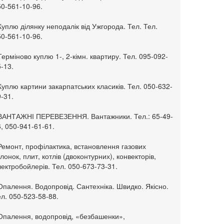
50-561-10-96.
Куплю ділянку неподалік від Ужгорода. Тел. Тел.
50-561-10-96.
Терміново куплю 1-, 2-кімн. квартиру. Тел. 095-092-
-13.
Куплю картини закарпатських класиків. Тел. 050-632-
-31.
 ВАНТАЖНІ ПЕРЕВЕЗЕННЯ. Вантажники. Тел.: 65-49-
, 050-941-61-61.
Ремонт, профілактика, встановлення газових
лонок, плит, котлів (двоконтурних), конвекторів,
ектробойлерів. Тел. 050-673-73-31.
Опалення. Водопровід. Сантехніка. Швидко. Якісно.
л. 050-523-58-88.
 Опалення, водопровід, «безбашенки»,