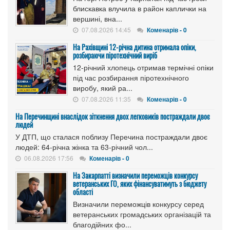
блискавка влучила в район каплички на
вершині, вна...
07.08.2026 14:45
Коменарів - 0
На Рахівщині 12-річна дитина отримала опіки,
розбираючи піротехнічний виріб
12-річний хлопець отримав термічні опіки
під час розбирання піротехнічного
виробу, який ра...
07.08.2026 11:35
Коменарів - 0
На Перечинщині внаслідок зіткнення двох легковиків постраждали двоє
людей
У ДТП, що сталася поблизу Перечина постраждали двоє
людей: 64-річна жінка та 63-річний чол...
06.08.2026 17:56
Коменарів - 0
На Закарпатті визначили переможців конкурсу
ветеранських ГО, яких фінансуватимуть з бюджету
області
Визначили переможців конкурсу серед
ветеранських громадських організацій та
благодійних фо...