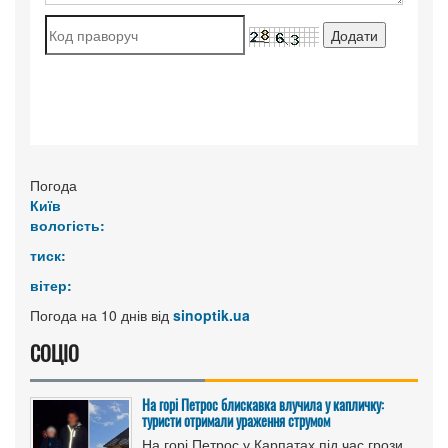
Погода
Київ
вологість:
тиск:
вітер:
Погода на 10 днів від
sinoptik.ua
СОЦІО
На горі Петрос блискавка влучила у капличку:
туристи отримали ураження струмом
На горі Петрос у Карпатах під час грози