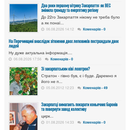
Два роки першому вітряку Закарпаття: як ВЕС
змінила громаду та енергетику регіону
До 22го Закарпаття нікому не треба було
а як понаї...
06.08.2026 14:12
Коменарів - 0
На Перечинщині внаслідок зіткнення двох легковиків постраждали двоє
людей
Ну дуже актуальна інформація....
06.08.2026 17:56
Коменарів - 0
Зі закарпатським ківі лохотрон?
Стратон - гівно був, є і буде. Даремно я
його не п...
05.06.2012 12:23
Коменарів - 49
Закарпатці вимагають покарати коньячних баронів
та повернути завод колективу
цирк...
01.08.2026 14:33
Коменарів - 0