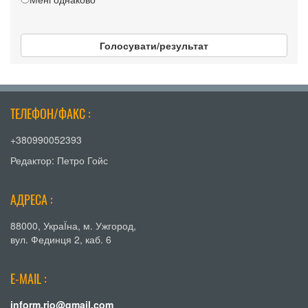
Голосувати/результат
ТЕЛЕФОН/ФАКС :
+380990052393
Редактор: Петро Гойс
АДРЕСА :
88000, УкраЇна, м. Ужгород,
вул. Фединця 2, каб. 6
E-MAIL :
inform.rio@gmail.com