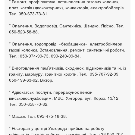
* Ремонт, профілактика, встановлення газових колонок,
плит, котлів (двоконтурних), конвекторів, електробойлерів.
Тел. 050-673-73-31.
* Опалення. Водопровід. Сантехніка. Швидко. Якісно. Тел.
050-523-58-88.
* Опалення, водопровід, «безбашенки», електробойлери,
газові колонки. Встановлення, ремонт, сантехнічні роботи.
Тел.: 050-974-99-73, 099-240-09-84.
* Виготовлення пам’ятників, сходинок, підвіконників та ін. із
граніту, мармуру, гранітної крихти. Тел.: 095-707-92-09,
050-199-63-92, Віктор.
* Адвокатські послуги, перерахунок пенсій
військовослужбовцям, МВС. Ужгород, вул. Корзо, 13/12.
Тел. 050-658-70-82.
* Масаж. Тел. 095-475-18-38.
* Ресторан у центрі Ужгорода прийме на роботу
офіціантів. Графік роботи — позмінний. Тел. +38 050-707-