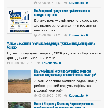
06.08.2026 14:52
Коменарів - 0
На Закарпатті продовжили прийом заявок на
конкурс стартапів
Бачимо велику зацікавленість серед тих,
хто прагне започаткувати чи розвинути
власну справ...
05.08.2026 21:24
Коменарів - 0
У лісах Закарпаття побільшало ведмедів: туристам нагадали правила
безпеки
Під час обліку диких тварин у 2026 році в лісах Карпатської
філії ДП «Ліси України» зафікс...
05.08.2026 20:19
Коменарів - 0
На Мукачівщині через посуху майже повністю
висохло водосховище, спостерігається замор риб
У селі Бобовище обміліло водосховище,
рибоохоронний патруль зафіксував
масовий мор риби....
05.08.2026 15:50
Коменарів - 0
На горі Яворник у Великому Березному з’явився
новий стильний дороговказ для туристів