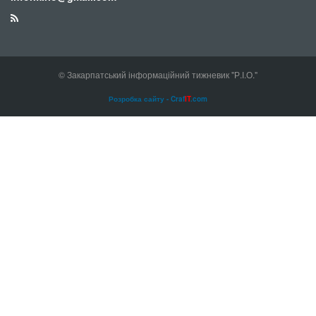
© Закарпатський інформаційний тижневик "Р.І.О."
Розробка сайту - Craf
IT
.com