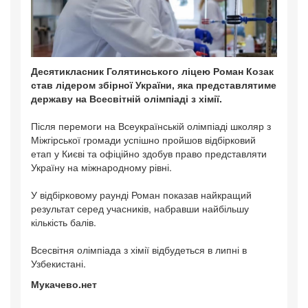
Десятикласник Голятинського ліцею Роман Козак
став лідером збірної України, яка представлятиме
державу на Всесвітній олімпіаді з хімії.
Після перемоги на Всеукраїнській олімпіаді школяр з
Міжгірської громади успішно пройшов відбірковий
етап у Києві та офіційно здобув право представляти
Україну на міжнародному рівні.
У відбірковому раунді Роман показав найкращий
результат серед учасників, набравши найбільшу
кількість балів.
Всесвітня олімпіада з хімії відбудеться в липні в
Узбекистані.
Мукачево.нет