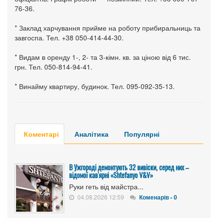
76-36.
* Заклад харчування прийме на роботу прибиральниць та
завгоспа. Тел. +38 050-414-44-30.
* Видам в оренду 1-, 2- та 3-кімн. кв. за ціною від 6 тис.
грн. Тел. 050-814-94-41.
* Винайму квартиру, будинок. Тел. 095-092-35-13.
Коментарі
Аналітика
Популярні
В Ужгороді демонтують 32 вивіски, серед них –
відомої кав'ярні «Shtefanyo V&V»
Руки геть від майстра...
04.08.2026 12:59
Коменарів - 0