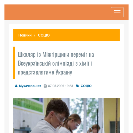
Toggle
navigati
Новини
СОЦІО
Школяр із Міжгірщини переміг на
Всеукраїнській олімпіаді з хімії і
представлятиме Україну
07.05.2026 19:53
Мукачево.нет
СОЦІО