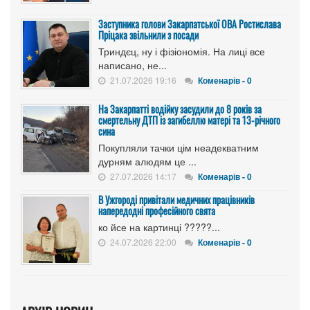
Заступника голови Закарпатської ОВА Ростислава
Пріцака звільнили з посади
Триндєц, ну і фізіономія. На лиці все
написано, не...
21.07.2026 19:16
Коменарів - 0
На Закарпатті водійку засудили до 8 років за
смертельну ДТП із загибеллю матері та 13-річного
сина
Покупляли тачки цім неадекватним
дурням алюдям це ...
27.07.2026 14:17
Коменарів - 0
В Ужгороді привітали медичних працівників
напередодні професійного свята
ко йсе на картинці ?????...
24.07.2026 22:00
Коменарів - 0