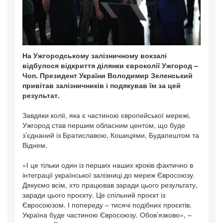
На Ужгородському залізничному вокзалі
відбулося відкриття ділянки євроколії Ужгород –
Чоп. Президент України Володимир Зеленський
привітав залізничників і подякував їм за цей
результат.
Завдяки колії, яка є частиною європейської мережі,
Ужгород став першим обласним центом, що буде
з’єднаний із Братиславою, Кошицями, Будапештом та
Віднем.
«І це тільки один із перших наших кроків фактично в
інтеграції української залізниці до мереж Євросоюзу.
Дякуємо всім, хто працював заради цього результату,
заради цього проєкту. Це спільний проєкт із
Євросоюзом. І попереду – тисячі подібних проєктів.
Україна буде частиною Євросоюзу. Обов’язково», –