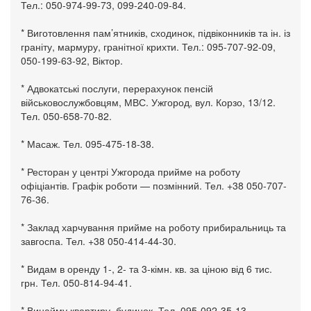
Тел.: 050-974-99-73, 099-240-09-84.
* Виготовлення пам’ятників, сходинок, підвіконників та ін. із
граніту, мармуру, гранітної крихти. Тел.: 095-707-92-09,
050-199-63-92, Віктор.
* Адвокатські послуги, перерахунок пенсій
військовослужбовцям, МВС. Ужгород, вул. Корзо, 13/12.
Тел. 050-658-70-82.
* Масаж. Тел. 095-475-18-38.
* Ресторан у центрі Ужгорода прийме на роботу
офіціантів. Графік роботи — позмінний. Тел. +38 050-707-
76-36.
* Заклад харчування прийме на роботу прибиральниць та
завгоспа. Тел. +38 050-414-44-30.
* Видам в оренду 1-, 2- та 3-кімн. кв. за ціною від 6 тис.
грн. Тел. 050-814-94-41.
* Винайму квартиру, будинок. Тел. 095-092-35-13.