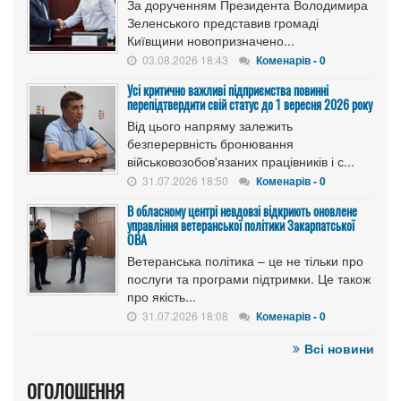
За дорученням Президента Володимира
Зеленського представив громаді
Київщини новопризначено...
03.08.2026 18:43
Коменарів - 0
Усі критично важливі підприємства повинні
перепідтвердити свій статус до 1 вересня 2026 року
Від цього напряму залежить
безперервність бронювання
військовозобов'язаних працівників і с...
31.07.2026 18:50
Коменарів - 0
В обласному центрі невдовзі відкриють оновлене
управління ветеранської політики Закарпатської
ОВА
Ветеранська політика – це не тільки про
послуги та програми підтримки. Це також
про якість...
31.07.2026 18:08
Коменарів - 0
Всі новини
ОГОЛОШЕННЯ