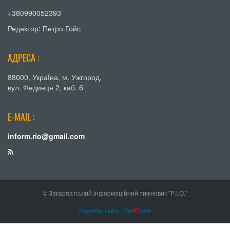
+380990052393
Редактор: Петро Гойс
АДРЕСА :
88000, УкраЇна, м. Ужгород,
вул. Фединця 2, каб. 6
E-MAIL :
inform.rio@gmail.com
© Закарпатський інформаційний тижневик "Р.І.О."
Розробка сайту - Craf
IT
.com