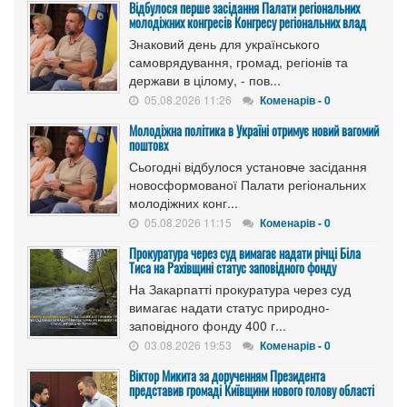
Відбулося перше засідання Палати регіональних
молодіжних конгресів Конгресу регіональних влад
Знаковий день для українського
самоврядування, громад, регіонів та
держави в цілому, - пов...
05.08.2026 11:26
Коменарів - 0
Молодіжна політика в Україні отримує новий вагомий
поштовх
Сьогодні відбулося установче засідання
новосформованої Палати регіональних
молодіжних конг...
05.08.2026 11:15
Коменарів - 0
Прокуратура через суд вимагає надати річці Біла
Тиса на Рахівщині статус заповідного фонду
На Закарпатті прокуратура через суд
вимагає надати статус природно-
заповідного фонду 400 г...
03.08.2026 19:53
Коменарів - 0
Віктор Микита за дорученням Президента
представив громаді Київщини нового голову області