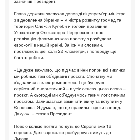
зазначив Президент.
Глава держави заслухав доповіді віцепремʼєр-міністра
з відновлення України – міністра розвитку громад та
територій Олексія Кулеби й голови правління
Укрзалізниці Олександра Перцовського про
реалізацію флагманського проєкту з розбудови
євроколії в нашій країні. За їхніми словами,
протяжність цієї колії 22 кілометри, і попереду ще
багато роботи.
«Це дуже важливо, що під час війни попри всі виклики
ми робимо такі об’єднавчі проєкти. Спочатку ми
з’єдналися з електромережею. І це був дуже
серйозний енергетичний – в усіх сенсах цього слова –
проєкт. А сьогодні ми об’єднуємось таким логістичним
проєктом. Залишається закінчити війну та вступити у
Євросоюз. Я думаю, що це правильні кроки вперед.
Дякую», – сказав Президент.
Новою колією потяги поїдуть до Європи вже 12
вересня. Далі євроколію розбудовуватимуть до
Львова.