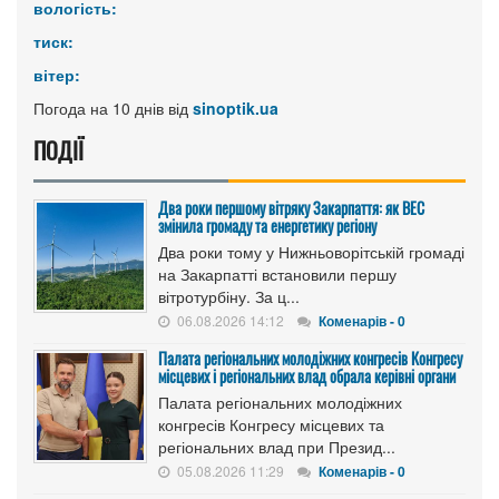
вологість:
тиск:
вітер:
Погода на 10 днів від
sinoptik.ua
ПОДІЇ
Два роки першому вітряку Закарпаття: як ВЕС
змінила громаду та енергетику регіону
Два роки тому у Нижньоворітській громаді
на Закарпатті встановили першу
вітротурбіну. За ц...
06.08.2026 14:12
Коменарів - 0
Палата регіональних молодіжних конгресів Конгресу
місцевих і регіональних влад обрала керівні органи
Палата регіональних молодіжних
конгресів Конгресу місцевих та
регіональних влад при Презид...
05.08.2026 11:29
Коменарів - 0