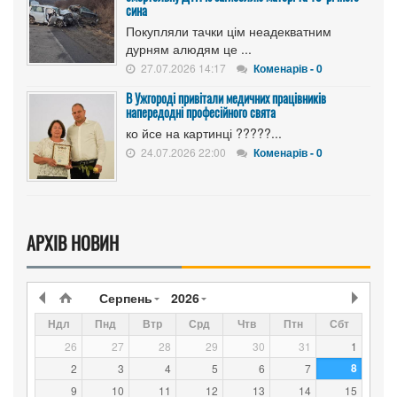
сина
Покупляли тачки цім неадекватним
дурням алюдям це ...
27.07.2026 14:17
Коменарів - 0
В Ужгороді привітали медичних працівників
напередодні професійного свята
ко йсе на картинці ?????...
24.07.2026 22:00
Коменарів - 0
АРХІВ НОВИН
Серпень
2026
Ндл
Пнд
Втр
Срд
Чтв
Птн
Сбт
26
27
28
29
30
31
1
8
2
3
4
5
6
7
9
10
11
12
13
14
15