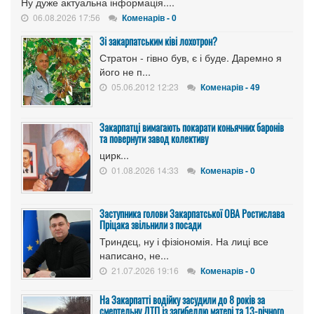
Ну дуже актуальна інформація....
06.08.2026 17:56
Коменарів - 0
Зі закарпатським ківі лохотрон?
Стратон - гівно був, є і буде. Даремно я
його не п...
05.06.2012 12:23
Коменарів - 49
Закарпатці вимагають покарати коньячних баронів
та повернути завод колективу
цирк...
01.08.2026 14:33
Коменарів - 0
Заступника голови Закарпатської ОВА Ростислава
Пріцака звільнили з посади
Триндєц, ну і фізіономія. На лиці все
написано, не...
21.07.2026 19:16
Коменарів - 0
На Закарпатті водійку засудили до 8 років за
смертельну ДТП із загибеллю матері та 13-річного