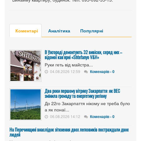
Коментарі
Аналітика
Популярні
В Ужгороді демонтують 32 вивіски, серед них –
відомої кав'ярні «Shtefanyo V&V»
Руки геть від майстра...
04.08.2026 12:59
Коменарів - 0
Два роки першому вітряку Закарпаття: як ВЕС
змінила громаду та енергетику регіону
До 22го Закарпаття нікому не треба було
а як понаї...
06.08.2026 14:12
Коменарів - 0
На Перечинщині внаслідок зіткнення двох легковиків постраждали двоє
людей