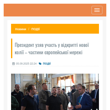
Toggle
navigati
Новини
ПОДІЇ
Президент узяв участь у відкритті нової
колії – частини європейської мережі
05.09.2025 22:24
ПОДІЇ