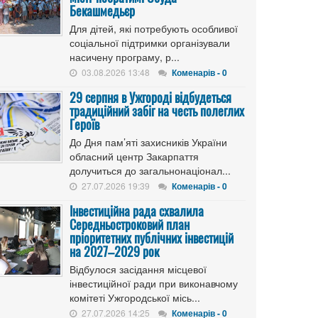
Бекашмедьєр
Для дітей, які потребують особливої
соціальної підтримки організували
насичену програму, р...
03.08.2026 13:48
Коменарів - 0
29 серпня в Ужгороді відбудеться
традиційний забіг на честь полеглих
Героїв
До Дня пам’яті захисників України
обласний центр Закарпаття
долучиться до загальнонаціонал...
27.07.2026 19:39
Коменарів - 0
Інвестиційна рада схвалила
Середньостроковий план
пріоритетних публічних інвестицій
на 2027–2029 рок
Відбулося засідання місцевої
інвестиційної ради при виконавчому
комітеті Ужгородської місь...
27.07.2026 14:25
Коменарів - 0