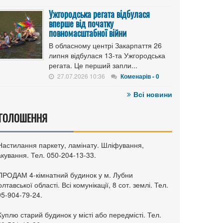
Ужгородська регата відбулася
вперше від початку
повномасштабної війни
В обласному центрі Закарпаття 26
липня відбулася 13-та Ужгородська
регата. Це перший запли...
27.07.2026 10:36
Коменарів - 0
Всі новини
ГОЛОШЕННЯ
 Настилання паркету, ламінату. Шліфування,
кування. Тел. 050-204-13-33.
 ПРОДАМ 4-кімнатний будинок у м. Лубни
лтавської області. Всі комунікації, 8 сот. землі. Тел.
95-904-79-24.
Куплю старий будинок у місті або передмісті. Тел.