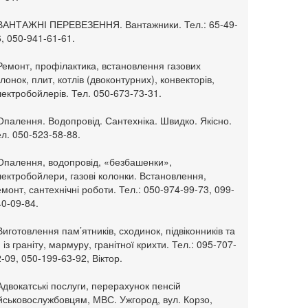
 ВАНТАЖНІ ПЕРЕВЕЗЕННЯ. Вантажники. Тел.: 65-49-
, 050-941-61-61.
Ремонт, профілактика, встановлення газових
лонок, плит, котлів (двоконтурних), конвекторів,
ектробойлерів. Тел. 050-673-73-31.
Опалення. Водопровід. Сантехніка. Швидко. Якісно.
л. 050-523-58-88.
 Опалення, водопровід, «безбашенки»,
ектробойлери, газові колонки. Встановлення,
монт, сантехнічні роботи. Тел.: 050-974-99-73, 099-
0-09-84.
Виготовлення пам’ятників, сходинок, підвіконників та
. із граніту, мармуру, гранітної крихти. Тел.: 095-707-
-09, 050-199-63-92, Віктор.
Адвокатські послуги, перерахунок пенсій
ійськовослужбовцям, МВС. Ужгород, вул. Корзо,