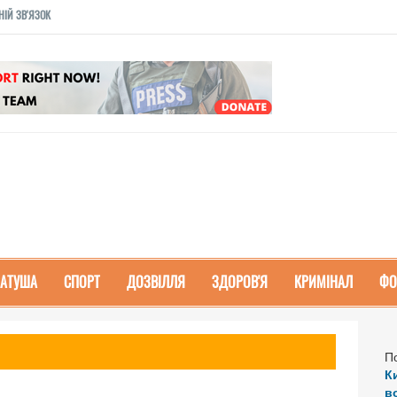
НІЙ ЗВ'ЯЗОК
РАТУША
СПОРТ
ДОЗВІЛЛЯ
ЗДОРОВ'Я
КРИМІНАЛ
ФО
П
К
в