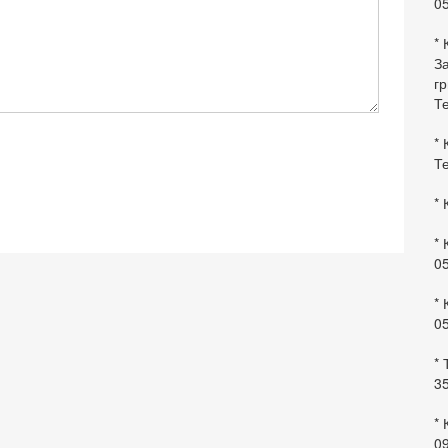
0
* 
За
гр
Те
* 
Те
* 
* 
0
* 
0
* 
35
* 
09