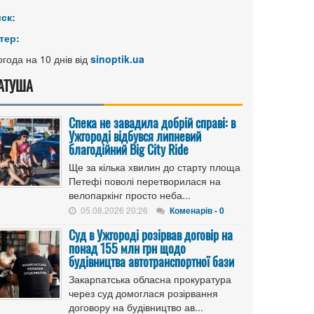
иск:
тер:
года на 10 днів від
sinoptik.ua
АТУША
Спека не завадила добрій справі: в
Ужгороді відбувся липневий
благодійний Big City Ride
Ще за кілька хвилин до старту площа
Петефі поволі перетворилася на
велопаркінг просто неба...
05.08.2026 20:26
Коменарів - 0
Cуд в Ужгороді розірвав договір на
понад 155 млн грн щодо
будівництва автотранспортної бази
Закарпатська обласна прокуратура
через суд домоглася розірвання
договору на будівництво ав...