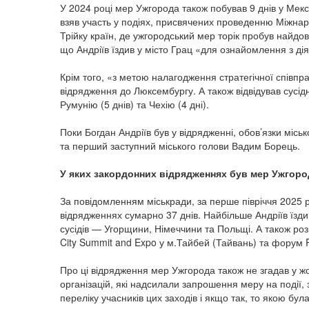
У 2024 році мер Ужгорода також побував 9 днів у Мексиц
взяв участь у подіях, присвячених проведенню Міжнарод
Трійку країн, де ужгородський мер торік пробув найдов
що Андріїв їздив у місто Грац «для ознайомлення з дія
Крім того, «з метою налагодження стратегічної співпр
відрядження до Люксембургу. А також відвідував сусідн
Румунію (5 днів) та Чехію (4 дні).
Поки Богдан Андріїв був у відрядженні, обов’язки місь
та перший заступний міського голови Вадим Борець.
У яких закордонних відрядженнях був мер Ужгород
За повідомленням міськради, за перше півріччя 2025 
відрядженнях сумарно 37 днів. Найбільше Андріїв їзд
сусідів — Угорщини, Німеччини та Польщі. А також ро
City Summit and Expo у м.Тайбей (Тайвань) та форум Re
Про ці відрядження мер Ужгорода також не згадав у жо
організацій, які надсилали запрошення меру на події, 
переліку учасників цих заходів і якщо так, то якою бу