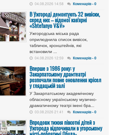
04.08.2026 14:58
Коменарів - 0
В Ужгороді демонтують 32 вивіски,
серед них – відомої кав'ярні
«Shtefanyo V&V»
Ужгородська міська рада
оприлюднила список вивісок,
табличок, кронштейнів, які
встановили ...
04.08.2026 12:59
Коменарів - 0
Вперше з 1986 року: у
Закарпатському драмтеатрі
розпочали повне оновлення крісел
у глядацькій залі
У Закарпатському академічному
обласному українському музично-
драматичному театрі імені бра...
03.08.2026 21:41
Коменарів - 0
Впродовж тижня півсотні дітей з
Ужгорода відпочивали в угорському
місті-побратимі Обуда-