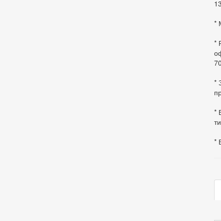
13
* 
*
оф
70
*
пр
* 
ти
* 