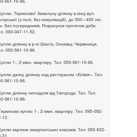
50-561-10-96.
Куплю. Терміново! Земельну ділянку в кінці вул.
горської (у полі, без комунікацій), до 300—400 тис.
н. Без посередників. Розрахунок протягом доби.
л. 093-047-11-52.
Куплю ділянку в р-ні Шахта, Оноківці, Червениця.
л. 050-561-10-96.
Куплю 1-, 2-кімн. квартиру. Тел. 050-561-10-96.
Куплю дачну ділянку над рестораном «Кілікія». Тел.
50-561-10-96.
Куплю ділянку неподалік від Ужгорода. Тел. Тел.
50-561-10-96.
Терміново куплю 1-, 2-кімн. квартиру. Тел. 095-092-
-13.
Куплю картини закарпатських класиків. Тел. 050-632-
-31.