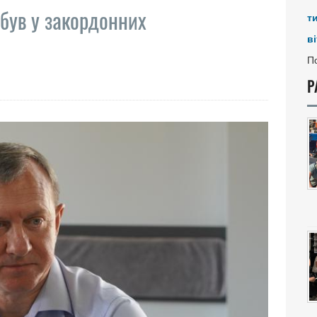
обув у закордонних
т
ві
По
Р