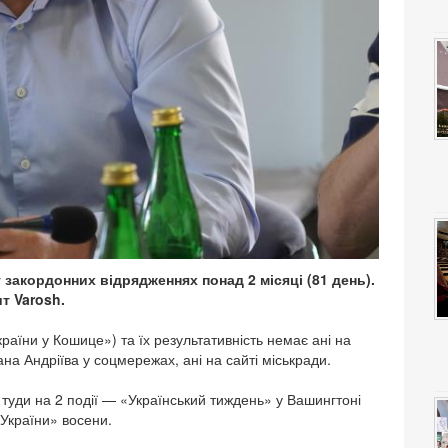
 закордонних відрядженнях понад 2 місяці (81 день).
т Varosh.
країни у Кошице») та їх результативність немає ані на
ана Андріїва у соцмережах, ані на сайті міськради.
 туди на 2 події — «Український тиждень» у Вашингтоні
 України» восени.