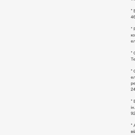
*
46
* 
ко
ел
* 
Те
*
ел
ре
24
* 
ін
92
* 
в