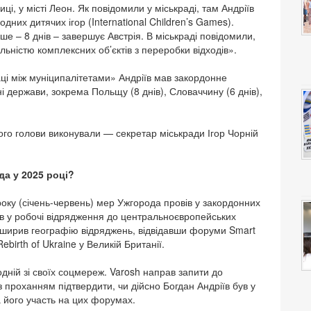
і, у місті Леон. Як повідомили у міськраді, там Андріїв
них дитячих ігор (International Children’s Games).
ше – 8 днів – завершує Австрія. В міськраді повідомили,
льністю комплексних об’єктів з переробки відходів».
аці між муніципалітетами» Андріїв мав закордонне
і держави, зокрема Польщу (8 днів), Словаччину (6 днів),
кого голови виконували — секретар міськради Ігор Чорній
а у 2025 році?
року (січень-червень) мер Ужгорода провів у закордонних
ив у робочі відрядження до центральноєвропейських
зширив географію відряджень, відвідавши форуми Smart
birth of Ukraine у Великій Британії.
дній зі своїх соцмереж. Varosh направ запити до
з проханням підтвердити, чи дійсно Богдан Андріїв був у
ла його участь на цих форумах.