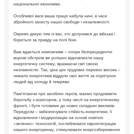
національної економіки.
Особливої ваги ваша праця набула нині, в часи
збройного захисту нашої свободи і незалежності.
Окремо дякую тим із вас, хто долучився до війська і
бореться за правду на полі бою.
Вам вдається неможливе – попри безпрецедентні
ворожі обстріли ви успішно відновлюєте нашу
енергетичну систему, вражаючи світ своєю
незламністю. Так, ціна цих трудових перемог висока –
чимало енергетиків віддали свої життя за порятунок
людей від холоду й темряви.
Пам'ятаючи про загиблих героїв, маємо продовжити
боротьбу з агресором, у тому числі на енергетичному
фронті, і бути готовими до нових складних викликів.
Передусім – забезпечувати стійкість енергетики, її
відновлення і модернізацію на основі новітніх
«зелених» технологій, поглиблювати євроінтеграцію
нашого енергоринку, стимулювати енергозбереження