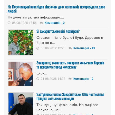
На Перечинщині внаслідок зіткнення двох легковиків постраждали двоє
людей
Ну дуже актуальна інформація....
06.08.2026 17:56
Коменарів - 0
Зі закарпатським ківі лохотрон?
Стратон - гівно був, є і буде. Даремно я
його не п...
05.06.2012 12:23
Коменарів - 49
Закарпатці вимагають покарати коньячних баронів
та повернути завод колективу
цирк...
01.08.2026 14:33
Коменарів - 0
Заступника голови Закарпатської ОВА Ростислава
Пріцака звільнили з посади
Триндєц, ну і фізіономія. На лиці все
написано, не...