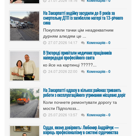
21.07.2026 19:16
Коменарів - 0
На Закарпатті водійку засудили до 8 років за
смертельну ДТП із загибеллю матері та 13-річного
сина
Покупляли тачки цім неадекватним
дурням алюдям це ...
27.07.2026 14:17
Коменарів - 0
В Ужгороді привітали медичних працівників
напередодні професійного свята
ко йсе на картинці ?????...
24.07.2026 22:00
Коменарів - 0
На Закарпатті одразу в кількох районах тривають
роботи з експлуатаційного утримання місцевих доріг
Коли почнете ремонтувати дорогу та
мости Підполозз...
25.07.2026 13:57
Коменарів - 0
Суддя, якому довіряють: Любомир Андрійчук —
взірець професіоналізму в системі судочинства