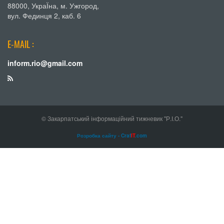
88000, УкраЇна, м. Ужгород,
вул. Фединця 2, каб. 6
E-MAIL :
inform.rio@gmail.com
© Закарпатський інформаційний тижневик "Р.І.О."
Розробка сайту - Craf
IT
.com