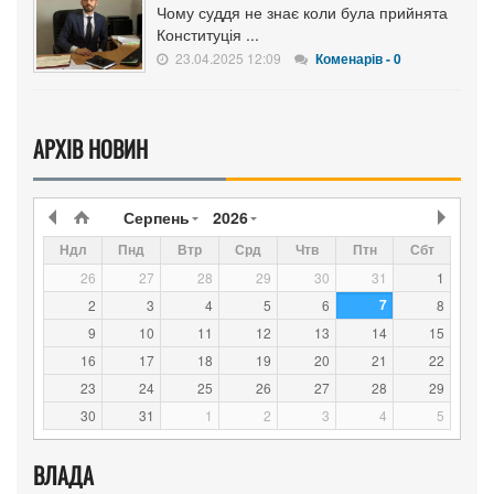
Чому суддя не знає коли була прийнята
Конституція ...
23.04.2025 12:09
Коменарів - 0
АРХІВ НОВИН
Серпень
2026
Ндл
Пнд
Втр
Срд
Чтв
Птн
Сбт
26
27
28
29
30
31
1
7
2
3
4
5
6
8
9
10
11
12
13
14
15
16
17
18
19
20
21
22
23
24
25
26
27
28
29
30
31
1
2
3
4
5
ВЛАДА