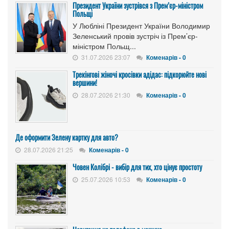
Президент України зустрівся з Прем’єр-міністром
Польщі
У Любліні Президент України Володимир
Зеленський провів зустріч із Прем’єр-
міністром Польщ...
31.07.2026 23:07
Коменарів - 0
Трекінгові жіночі кросівки адідас: підкорюйте нові
вершини!
28.07.2026 21:30
Коменарів - 0
Де оформити Зелену картку для авто?
28.07.2026 21:25
Коменарів - 0
Човен Колібрі - вибір для тих, хто цінує простоту
25.07.2026 10:53
Коменарів - 0